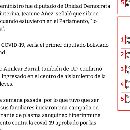
Pa
5
fi
iceministro fue diputado de Unidad Demócrata
 interina, Jeanine Áñez, señaló que si bien
 cuando estuvieron en el Parlamento, "lo
".
Su
1
P
 COVID-19, sería el primer diputado boliviano
ad.
Se
2
la
Po
do Amilcar Barral, también de UD, confirmó
3
‘g
e ingresado en el centro de aislamiento de la
Pr
4
leves.
po
Se
5
a semana pasada, por lo que tuvo que ser
co
 sus familiares iniciaron una campaña en
donante de plasma sanguíneo hiperinmune
ento contra la covid-19 aprobado por las