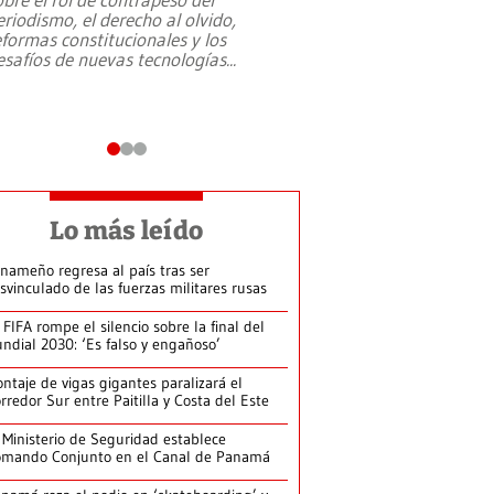
eriodismo, el derecho al olvido,
presidente de Brasil,
eformas constitucionales y los
da Silva, oficializó 
esafíos de nuevas tecnologías
...
candidatura
...
Lo más leído
nameño regresa al país tras ser
svinculado de las fuerzas militares rusas
 FIFA rompe el silencio sobre la final del
ndial 2030: ‘Es falso y engañoso’
ntaje de vigas gigantes paralizará el
rredor Sur entre Paitilla y Costa del Este
 Ministerio de Seguridad establece
mando Conjunto en el Canal de Panamá