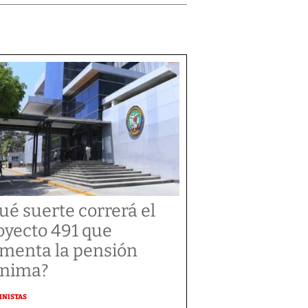
ué suerte correrá el
oyecto 491 que
menta la pensión
nima?
MNISTAS