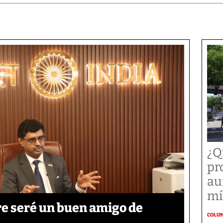
¿Q
pr
au
mí
re seré un buen amigo de
COLU