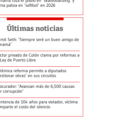
namá roza el podio en ‘skateboarding’ y
rma paliza en ‘softbol’ en 2026
Últimas noticias
mit Seth: ‘Siempre seré un buen amigo de
anamá’
ctor privado de Colón clama por reformas a
 Ley de Puerto Libre
lémica reforma permite a diputados
estionar obras’ en sus circuitos
ocurador: ‘Avanzan más de 6,500 causas
r corrupción’
ntencia de 104 años para violador, víctima
mparte el costo del silencio