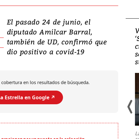
El pasado 24 de junio, el
Video, Japón: Terremoto
V
diputado Amilcar Barral,
deja heridos y graves
‘
también de UD, confirmó que
daños en Kumamoto
c
dio positivo a covid-19
s
s
 cobertura en los resultados de búsqueda.
a Estrella en Google ↗️
Un fuerte terremoto de magnitud
7,1 se registró este martes 28 de
julio en la prefectura de Kumamoto,
L
al sur de Japón, provocando una
s