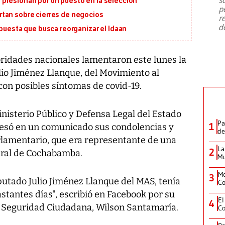
presionan por un puesto en la selección
emergencia de gran
...
p
tan sobre cierres de negocios
r
d
opuesta que busca reorganizar el Idaan
utoridades nacionales lamentaron este lunes la
lio Jiménez Llanque, del Movimiento al
 con posibles síntomas de covid-19.
inisterio Público y Defensa Legal del Estado
Pa
1
resó en un comunicado sus condolencias y
de
arlamentario, que era representante de una
La
2
ntral de Cochabamba.
Mu
Mo
3
putado Julio Jiménez Llanque del MAS, tenía
Co
tantes días", escribió en Facebook por su
El
4
de Seguridad Ciudadana, Wilson Santamaría.
Co