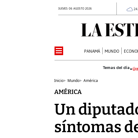
JUEVES 06 AGOSTO 2026
24
PANAMÁ
MUNDO
ECONO
Úl
Inicio
>
Mundo
>
América
AMÉRICA
Un diputado
síntomas d