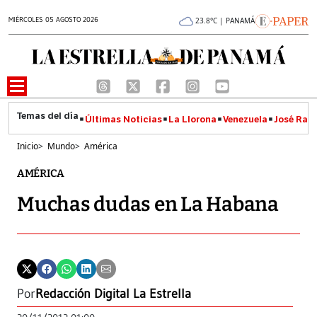
MIÉRCOLES 05 AGOSTO 2026
23.8°C | PANAMÁ
Últimas Noticias
La Llorona
Venezuela
José Raúl
Inicio
>
Mundo
>
América
AMÉRICA
Muchas dudas en La Habana
Por
Redacción Digital La Estrella