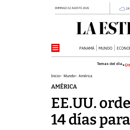
DOMINGO 02 AGOSTO 2026
24
PANAMÁ
MUNDO
ECONO
Úl
Inicio
>
Mundo
>
América
AMÉRICA
EE.UU. orde
14 días par