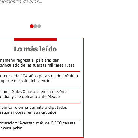
mergencia de gran
...
en Jerusalén Oeste, 
perteneció hasta
...
Lo más leído
nameño regresa al país tras ser
svinculado de las fuerzas militares rusas
ntencia de 104 años para violador, víctima
mparte el costo del silencio
namá Sub-20 fracasa en su misión al
ndial y cae goleado ante México
lémica reforma permite a diputados
estionar obras’ en sus circuitos
ocurador: ‘Avanzan más de 6,500 causas
r corrupción’