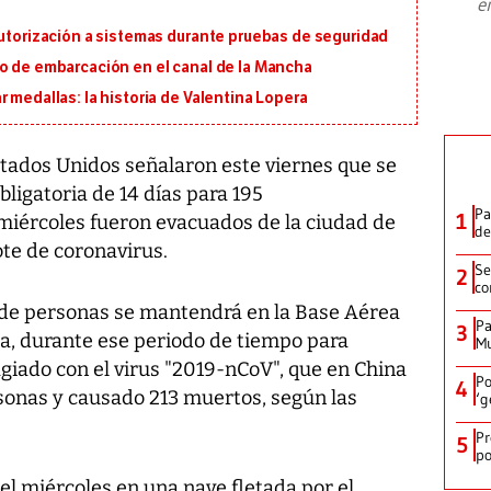
e
plan para modernizar la institución
autorización a sistemas durante pruebas de seguridad
io de embarcación en el canal de la Mancha
 medallas: la historia de Valentina Lopera
stados Unidos señalaron este viernes que se
ligatoria de 14 días para 195
Pa
1
miércoles fueron evacuados de la ciudad de
de
te de coronavirus.
Se
2
co
o de personas se mantendrá en la Base Aérea
Pa
3
ia, durante ese periodo de tiempo para
Mu
giado con el virus "2019-nCoV", que en China
Po
4
rsonas y causado 213 muertos, según las
‘g
Pr
5
po
l miércoles en una nave fletada por el