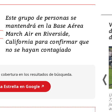
Este grupo de personas se
Isidro Carbonell,
V
mantendrá en la Base Aérea
director de la Lotería:
d
March Air en Riverside,
‘Vamos a ser más
d
California para confirmar que
transparentes, tengan fe
no se hayan contagiado
 cobertura en los resultados de búsqueda.
a Estrella en Google ↗️
U
7
El director de la Lotería Nacional de
j
Beneficencia habla de la lotería
a
clandestina, auditorías internas y su