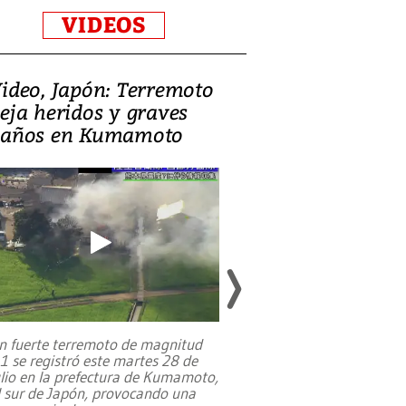
VIDEOS
ideo, Japón: Terremoto
Israel regala 
eja heridos y graves
nueva embaja
años en Kumamoto
Jerusalén sob
familias pales
n fuerte terremoto de magnitud
,1 se registró este martes 28 de
Estados Unidos ha a
ulio en la prefectura de Kumamoto,
un dólar y durante 9
l sur de Japón, provocando una
el terreno para su 