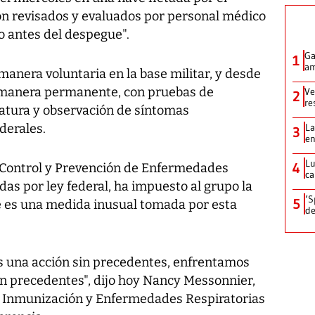
n revisados y evaluados por personal médico
o antes del despegue".
Ga
1
am
anera voluntaria en la base militar, y desde
e manera permanente, con pruebas de
Ve
2
re
ratura y observación de síntomas
derales.
La
3
en
Lu
4
el Control y Prevención de Enfermedades
ca
das por ley federal, ha impuesto al grupo la
‘S
5
ue es una medida inusual tomada por esta
de
s una acción sin precedentes, enfrentamos
n precedentes", dijo hoy Nancy Messonnier,
e Inmunización y Enfermedades Respiratorias