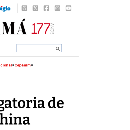
cional
Cepanim
gatoria de
China