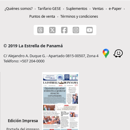
¿Quiénes somos?
Tarifario GESE
Suplementos
Ventas
e-Paper
Puntos de venta
Términos y condiciones
© 2019 La Estrella de Panamá
C/ Alejandro A. Duque G. - Apartado 0815-00507, Zona 4
Teléfono: +507 204-0000
Edición Impresa
Portada del impreso