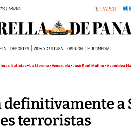
.7°C | PANAMÁ
MÍA
DEPORTES
VIDA Y CULTURA
OPINIÓN
MULTIMEDIA
timas Noticias
La Llorona
Venezuela
José Raúl Mulino
Asamblea Na
 definitivamente a S
ses terroristas