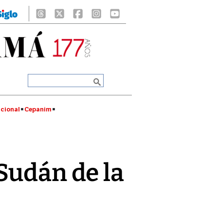
cional
Cepanim
udán de la