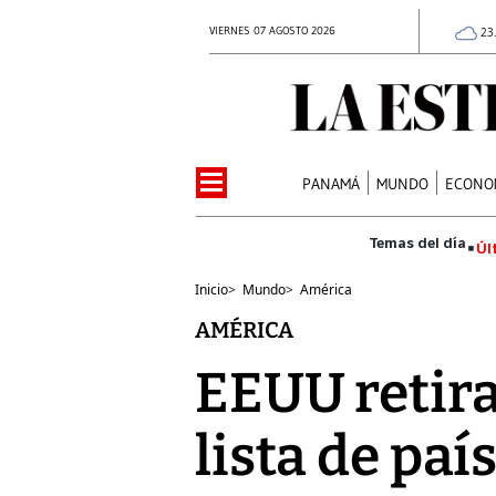
VIERNES 07 AGOSTO 2026
23
PANAMÁ
MUNDO
ECONO
Úl
Inicio
>
Mundo
>
América
AMÉRICA
EEUU retira
lista de paí