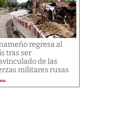
nameño regresa al
ís tras ser
svinculado de las
erzas militares rusas
ONAL