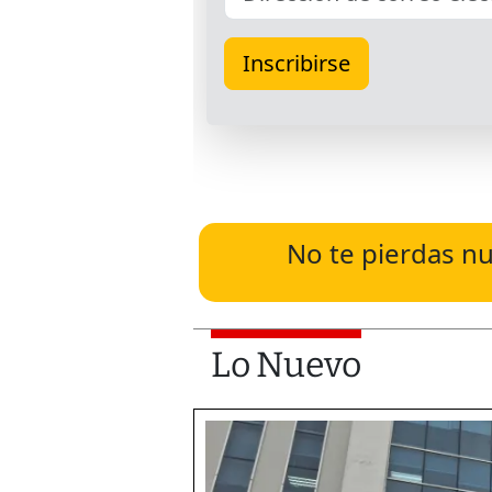
No te pierdas nu
Lo Nuevo