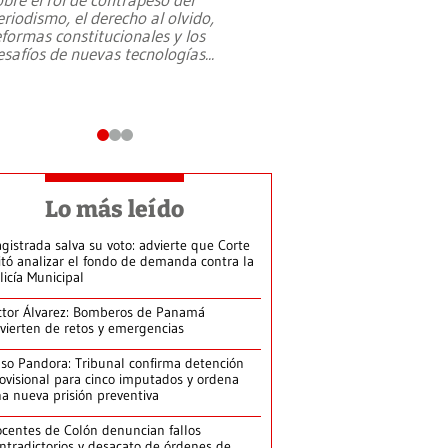
eriodismo, el derecho al olvido,
presidente de Brasil,
eformas constitucionales y los
da Silva, oficializó 
esafíos de nuevas tecnologías
...
candidatura
...
Lo más leído
gistrada salva su voto: advierte que Corte
itó analizar el fondo de demanda contra la
licía Municipal
ctor Álvarez: Bomberos de Panamá
vierten de retos y emergencias
so Pandora: Tribunal confirma detención
ovisional para cinco imputados y ordena
a nueva prisión preventiva
centes de Colón denuncian fallos
ntradictorios y desacato de órdenes de