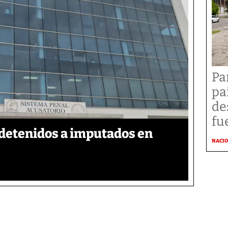
Pa
pa
de
fu
detenidos a imputados en
NACI