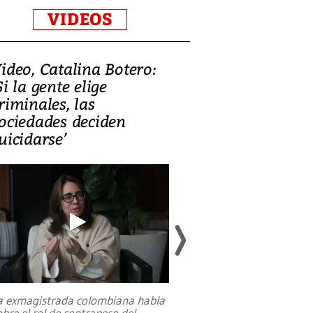
VIDEOS
ideo, Catalina Botero:
Video: Lula la
Si la gente elige
candidatura 
riminales, las
promesas de i
ociedades deciden
en defensa, ed
uicidarse’
tierras raras
a exmagistrada colombiana habla
Entre recuerdos y es
obre el rol de contrapeso del
referencias hacia sus