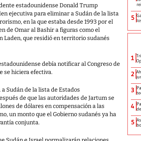
re
esidente estadounidense Donald Trump
en ejecutiva para eliminar a Sudán de la lista
Ga
5
lo
rorismo, en la que estaba desde 1993 por el
en de Omar al Bashir a figuras como el
 Laden, que residió en territorio sudanés
Tr
1
Op
estadounidense debía notificar al Congreso de
 se hiciera efectiva.
Ah
2
ju
Pa
a Sudán de la lista de Estados
3
te
espués de que las autoridades de Jartum se
Pa
4
lones de dólares en compensación a las
de
ismo, un monto que el Gobierno sudanés ya ha
As
5
antía conjunta.
bo
 Sudán e Israel normalizarán relaciones,