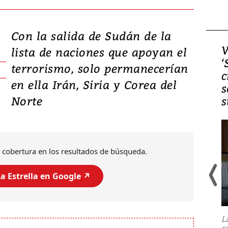
Con la salida de Sudán de la
Video, Japón: Terremoto
V
lista de naciones que apoyan el
deja heridos y graves
‘
terrorismo, solo permanecerían
daños en Kumamoto
c
en ella Irán, Siria y Corea del
s
Norte
s
 cobertura en los resultados de búsqueda.
a Estrella en Google ↗️
Un fuerte terremoto de magnitud
7,1 se registró este martes 28 de
julio en la prefectura de Kumamoto,
L
al sur de Japón, provocando una
s