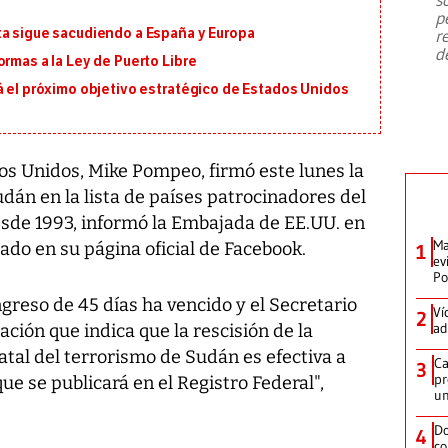
emergencia de gran
...
p
ta sigue sacudiendo a España y Europa
r
d
ormas a la Ley de Puerto Libre
á el próximo objetivo estratégico de Estados Unidos
os Unidos, Mike Pompeo, firmó este lunes la
udán en la lista de países patrocinadores del
esde 1993, informó la Embajada de EE.UU. en
Ma
do en su página oficial de Facebook.
1
ev
Po
ngreso de 45 días ha vencido y el Secretario
Ví
2
ad
ción que indica que la rescisión de la
tal del terrorismo de Sudán es efectiva a
Ca
3
pr
que se publicará en el Registro Federal",
un
Do
4
co