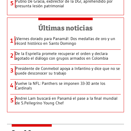
Publio De Gracia, exdirector de la DGI, aprehendido por
5
presunta lesión patrimonial
Últimas noticias
¡Viernes dorado para Panamá!: Dos medallas de oro y un
1
récord histórico en Santo Domingo
De la Espriella promete recuperar el orden y declara
2
agotado el diálogo con grupos armados en Colombia
Presidente de Conmebol apoya a Infantino y dice que no se
3
puede desconocer su trabajo
Vuelve la NFL: Panthers se imponen 33-30 ante los
4
Cardinals
Andrei Lam buscará en Panamá el pase a la final mundial
5
de S.Pellegrino Young Chef