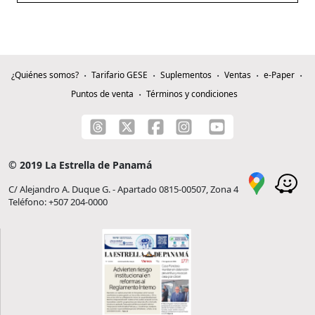
¿Quiénes somos?
Tarifario GESE
Suplementos
Ventas
e-Paper
Puntos de venta
Términos y condiciones
© 2019 La Estrella de Panamá
C/ Alejandro A. Duque G. - Apartado 0815-00507, Zona 4
Teléfono: +507 204-0000