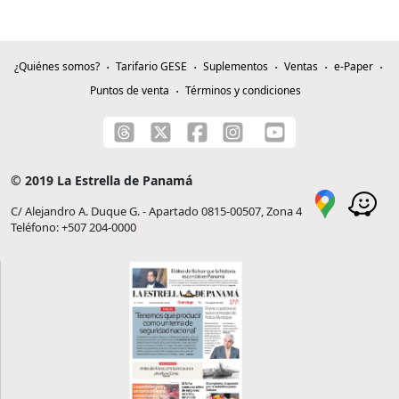
¿Quiénes somos?
Tarifario GESE
Suplementos
Ventas
e-Paper
Puntos de venta
Términos y condiciones
© 2019 La Estrella de Panamá
C/ Alejandro A. Duque G. - Apartado 0815-00507, Zona 4
Teléfono: +507 204-0000