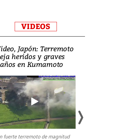
VIDEOS
ideo, Japón: Terremoto
Israel regala 
eja heridos y graves
nueva embaja
años en Kumamoto
Jerusalén sob
familias pales
n fuerte terremoto de magnitud