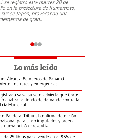
,1 se registró este martes 28 de
Estados Unidos ha a
ulio en la prefectura de Kumamoto,
un dólar y durante 9
l sur de Japón, provocando una
el terreno para su 
mergencia de gran
...
en Jerusalén Oeste, 
perteneció hasta
...
Lo más leído
ctor Álvarez: Bomberos de Panamá
vierten de retos y emergencias
gistrada salva su voto: advierte que Corte
itó analizar el fondo de demanda contra la
licía Municipal
so Pandora: Tribunal confirma detención
ovisional para cinco imputados y ordena
a nueva prisión preventiva
s de 25 libras ya se vende en el 95% de