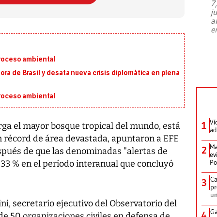
7
El director de la Lotería Nacional de
j
Beneficencia habla de la lotería
a
clandestina, auditorías internas y su
e
plan para modernizar la institución
proceso ambiental
ra de Brasil y desata nueva crisis diplomática en plena
proceso ambiental
Ví
1
rga el mayor bosque tropical del mundo, está
ad
n récord de área devastada, apuntaron a EFE
Ma
2
spués de que las denominadas "alertas de
ev
Po
 33 % en el período interanual que concluyó
Ca
3
pr
un
ni, secretario ejecutivo del Observatorio del
Ga
4
de 50 organizaciones civiles en defensa de