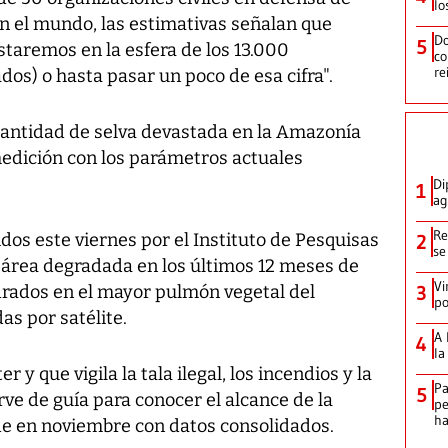
lo
en el mundo, las estimativas señalan que
Do
5
aremos en la esfera de los 13.000
co
re
os) o hasta pasar un poco de esa cifra".
 cantidad de selva devastada en la Amazonía
medición con los parámetros actuales
Di
1
ag
Re
dos este viernes por el Instituto de Pesquisas
2
se
a área degradada en los últimos 12 meses de
Vi
adrados en el mayor pulmón vegetal del
3
po
as por satélite.
A 
4
la
y que vigila la tala ilegal, los incendios y la
Pa
5
rve de guía para conocer el alcance de la
pe
ha
nde en noviembre con datos consolidados.