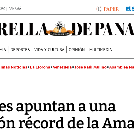
.2°C | PANAMÁ
MÍA
DEPORTES
VIDA Y CULTURA
OPINIÓN
MULTIMEDIA
timas Noticias
La Llorona
Venezuela
José Raúl Mulino
Asamblea Na
es apuntan a una
́n récord de la Ama