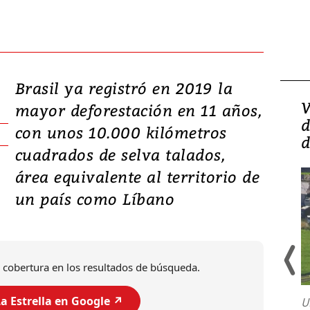
Brasil ya registró en 2019 la
Isidro Carbonell,
V
mayor deforestación en 11 años,
director de la Lotería:
d
con unos 10.000 kilómetros
‘Vamos a ser más
d
cuadrados de selva talados,
transparentes, tengan fe
área equivalente al territorio de
un país como Líbano
 cobertura en los resultados de búsqueda.
a Estrella en Google ↗️
U