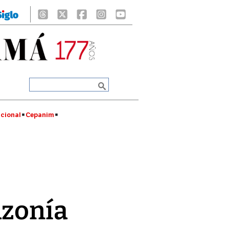
cional
Cepanim
zonía