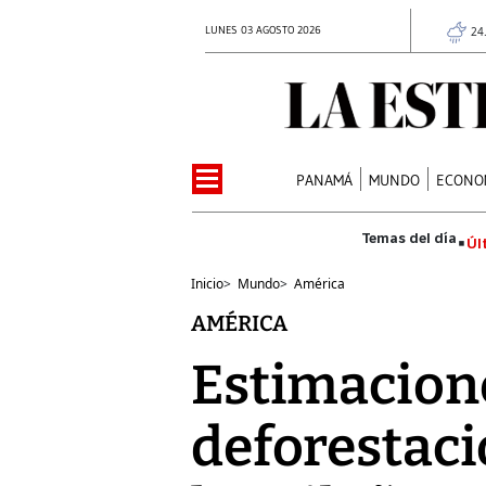
LUNES 03 AGOSTO 2026
24
PANAMÁ
MUNDO
ECONO
Úl
Inicio
>
Mundo
>
América
AMÉRICA
Estimacion
deforestacio