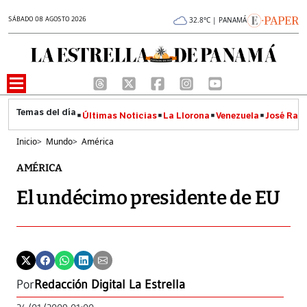
SÁBADO 08 AGOSTO 2026
32.8°C | PANAMÁ
Últimas Noticias
La Llorona
Venezuela
José Raúl
Inicio
>
Mundo
>
América
AMÉRICA
El undécimo presidente de EU
Por
Redacción Digital La Estrella