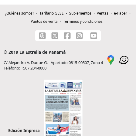
¿Quiénes somos?
Tarifario GESE
Suplementos
Ventas
e-Paper
Puntos de venta
Términos y condiciones
© 2019 La Estrella de Panamá
C/ Alejandro A. Duque G. - Apartado 0815-00507, Zona 4
Teléfono: +507 204-0000
Edición Impresa