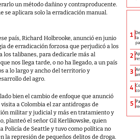
iderarlo un método dañino y contraproducente.
 se aplicara solo la erradicación manual.
De
1
se país, Richard Holbrooke, anunció en junio
la
p
a de erradicación forzosa que perjudicó a los
Ap
 los talibanes, para dedicarle más al
2
re
 que nos llega tarde, o no ha llegado, a un país
Am
a lo largo y ancho del territorio y
3
am
sarrollo del agro.
Co
4
co
lado bien el cambio de enfoque que anunció
Pa
5
visita a Colombia el zar antidrogas de
re
n militar y judicial y más en tratamiento y
, planteó el señor Gil Kerlikowske, quien
Policía de Seattle y tuvo como política no
en la represión de pequeños delitos de droga.