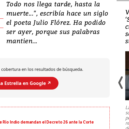
Todo nos llega tarde, hasta la
Video, Japón: Terremoto
V
muerte...", escribía hace un siglo
deja heridos y graves
‘
el poeta Julio Flórez. Ha podido
daños en Kumamoto
c
ser ayer, porque sus palabras
s
mantien...
s
 cobertura en los resultados de búsqueda.
a Estrella en Google ↗️
Un fuerte terremoto de magnitud
7,1 se registró este martes 28 de
julio en la prefectura de Kumamoto,
L
al sur de Japón, provocando una
s
emergencia de gran
...
p
e Río Indio demandan el Decreto 26 ante la Corte
r
d