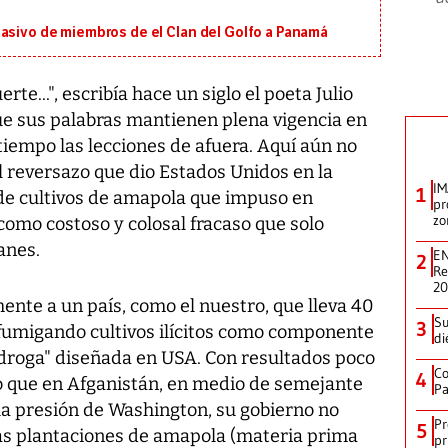
masivo de miembros de el Clan del Golfo a Panamá
rte...", escribía hace un siglo el poeta Julio
que sus palabras mantienen plena vigencia en
tiempo las lecciones de afuera. Aquí aún no
l reversazo que dio Estados Unidos en la
IM
1
 de cultivos de amapola que impuso en
pr
zo
como costoso y colosal fracaso que solo
anes.
EN
2
Re
2
ente a un país, como el nuestro, que lleva 40
Su
3
 fumigando cultivos ilícitos como componente
di
a droga" diseñada en USA. Con resultados poco
Co
4
so que en Afganistán, en medio de semejante
Pa
la presión de Washington, su gobierno no
Pr
5
las plantaciones de amapola (materia prima
pr