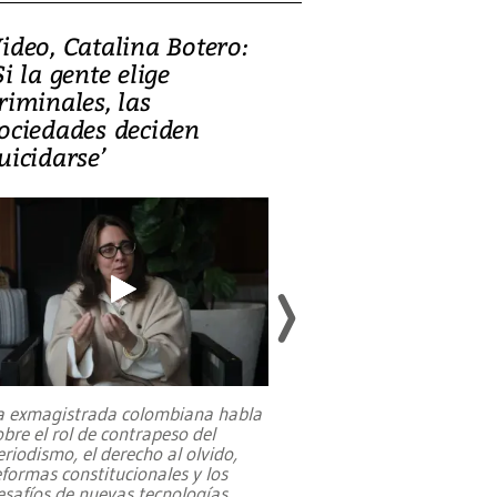
ideo, Catalina Botero:
Video: Lula la
Si la gente elige
candidatura 
riminales, las
promesas de i
ociedades deciden
en defensa, ed
uicidarse’
tierras raras
a exmagistrada colombiana habla
Entre recuerdos y es
obre el rol de contrapeso del
referencias hacia sus
eriodismo, el derecho al olvido,
presidente de Brasil,
eformas constitucionales y los
da Silva, oficializó 
esafíos de nuevas tecnologías
...
candidatura
...