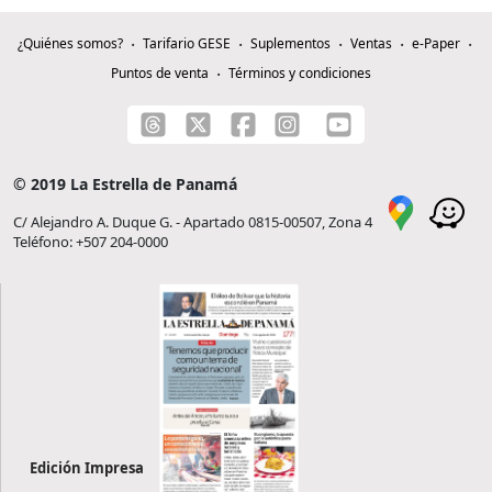
¿Quiénes somos?
Tarifario GESE
Suplementos
Ventas
e-Paper
Puntos de venta
Términos y condiciones
© 2019 La Estrella de Panamá
C/ Alejandro A. Duque G. - Apartado 0815-00507, Zona 4
Teléfono: +507 204-0000
Edición Impresa