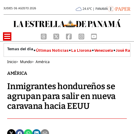
JUEVES 06 AGOSTO 2026
24.6°C | PANAMÁ
Últimas Noticias
La Llorona
Venezuela
José Raúl
Inicio
>
Mundo
>
América
AMÉRICA
Inmigrantes hondureños se
agrupan para salir en nueva
caravana hacia EEUU