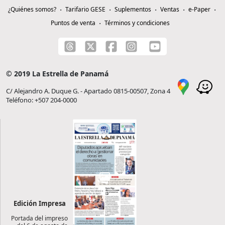
¿Quiénes somos?
Tarifario GESE
Suplementos
Ventas
e-Paper
Puntos de venta
Términos y condiciones
© 2019 La Estrella de Panamá
C/ Alejandro A. Duque G. - Apartado 0815-00507, Zona 4
Teléfono: +507 204-0000
Edición Impresa
Portada del impreso