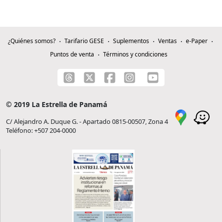
¿Quiénes somos?
Tarifario GESE
Suplementos
Ventas
e-Paper
Puntos de venta
Términos y condiciones
© 2019 La Estrella de Panamá
C/ Alejandro A. Duque G. - Apartado 0815-00507, Zona 4
Teléfono: +507 204-0000