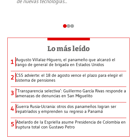
de nuevas tecnologías
...
Lo más leído
Augusto Villalaz-Higuero, el panameño que alcanzó el
1
rango de general de brigada en Estados Unidos
CSS advierte: el 18 de agosto vence el plazo para elegir el
2
sistema de pensiones
‘Transparencia selectiva’: Guillermo García Rivas responde a
3
amenazas de denuncias en San Miguelito
Guerra Rusia-Ucrania: otros dos panameños logran ser
4
repatriados y emprenden su regreso a Panamá
Abelardo de la Espriella asume Presidencia de Colombia en
5
ruptura total con Gustavo Petro