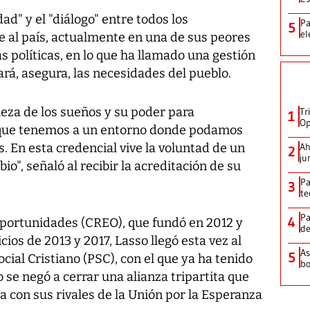
ad" y el "diálogo" entre todos los
Pa
5
el
e al país, actualmente en una de sus peores
as políticas, en lo que ha llamado una gestión
ará, asegura, las necesidades del pueblo.
leza de los sueños y su poder para
Tr
1
Op
o que tenemos a un entorno donde podamos
. En esta credencial vive la voluntad de un
Ah
2
ju
io", señaló al recibir la acreditación de su
Pa
3
te
Pa
4
portunidades (CREO), que fundó en 2012 y
de
cios de 2013 y 2017, Lasso llegó esta vez al
As
5
cial Cristiano (PSC), con el que ya ha tenido
bo
se negó a cerrar una alianza tripartita que
 con sus rivales de la Unión por la Esperanza