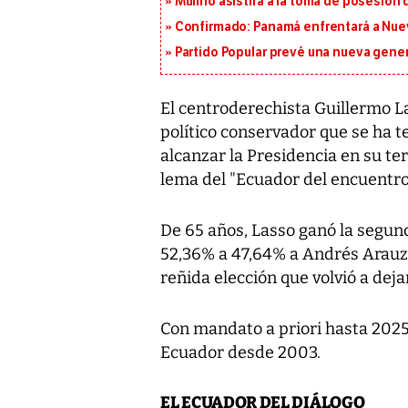
Mulino asistirá a la toma de posesión 
Confirmado: Panamá enfrentará a Nueva
Partido Popular prevé una nueva gene
El centroderechista Guillermo La
político conservador que se ha te
alcanzar la Presidencia en su ter
lema del "Ecuador del encuentro
De 65 años, Lasso ganó la segund
52,36% a 47,64% a Andrés Arauz, 
reñida elección que volvió a dejar
Con mandato a priori hasta 2025
Ecuador desde 2003.
EL ECUADOR DEL DIÁLOGO