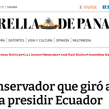
.1°C | PANAMÁ
MÍA
DEPORTES
VIDA Y CULTURA
OPINIÓN
MULTIMEDIA
timas Noticias
La Llorona
Venezuela
José Raúl Mulino
Asamblea Na
nservador que giró 
ra presidir Ecuador