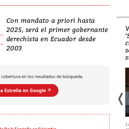
Con mandato a priori hasta
Video, Japón: Terremoto
V
2025, será el primer gobernante
deja heridos y graves
‘
derechista en Ecuador desde
daños en Kumamoto
c
2003
s
s
 cobertura en los resultados de búsqueda.
a Estrella en Google ↗️
Un fuerte terremoto de magnitud
7,1 se registró este martes 28 de
julio en la prefectura de Kumamoto,
L
al sur de Japón, provocando una
s