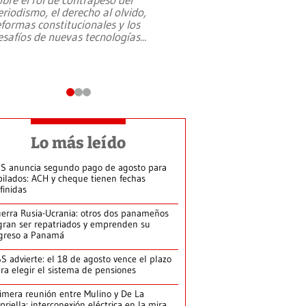
eriodismo, el derecho al olvido,
presidente de Brasil,
eformas constitucionales y los
da Silva, oficializó 
esafíos de nuevas tecnologías
...
candidatura
...
Lo más leído
S anuncia segundo pago de agosto para
bilados: ACH y cheque tienen fechas
finidas
erra Rusia-Ucrania: otros dos panameños
gran ser repatriados y emprenden su
greso a Panamá
S advierte: el 18 de agosto vence el plazo
ra elegir el sistema de pensiones
imera reunión entre Mulino y De La
priella: interconexión eléctrica en la mira