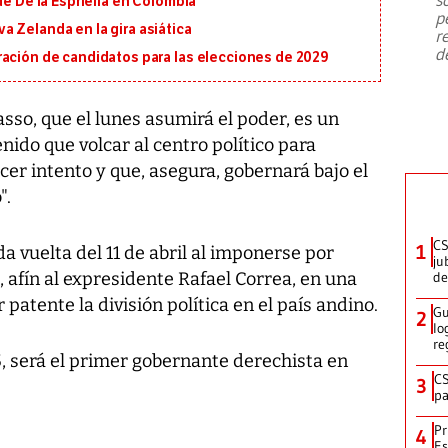
de De la Espriella en Colombia
emergencia de gran
...
p
 Zelanda en la gira asiática
r
d
ración de candidatos para las elecciones de 2029
sso, que el lunes asumirá el poder, es un
nido que volcar al centro político para
cer intento y que, asegura, gobernará bajo el
".
CS
1
a vuelta del 11 de abril al imponerse por
ju
afín al expresidente Rafael Correa, en una
de
 patente la división política en el país andino.
Gu
2
lo
re
, será el primer gobernante derechista en
CS
3
pa
Pr
4
Es