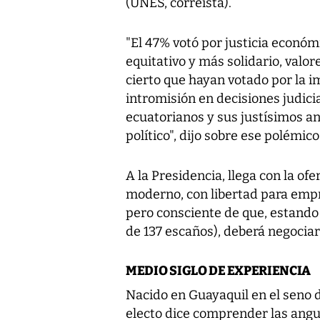
(UNES, correísta).
"El 47% votó por justicia económi
equitativo y más solidario, valo
cierto que hayan votado por la im
intromisión en decisiones judici
ecuatorianos y sus justísimos 
político", dijo sobre ese polémic
A la Presidencia, llega con la of
moderno, con libertad para emp
pero consciente de que, estando
de 137 escaños), deberá negocia
MEDIO SIGLO DE EXPERIENCIA
Nacido en Guayaquil en el seno d
electo dice comprender las angu