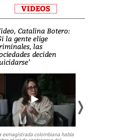
VIDEOS
ideo, Catalina Botero:
Video: Lula la
Si la gente elige
candidatura 
riminales, las
promesas de i
ociedades deciden
en defensa, ed
uicidarse’
tierras raras
a exmagistrada colombiana habla
Entre recuerdos y es
obre el rol de contrapeso del
referencias hacia sus