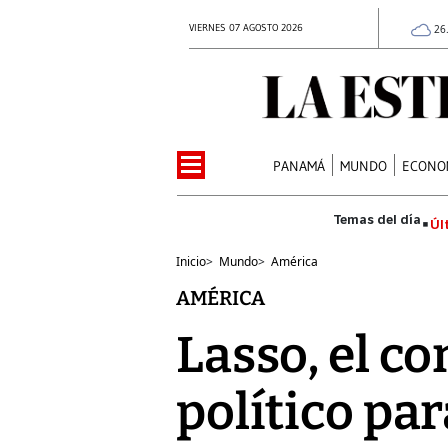
VIERNES 07 AGOSTO 2026
26
PANAMÁ
MUNDO
ECONO
Úl
Inicio
>
Mundo
>
América
AMÉRICA
Lasso, el co
político pa