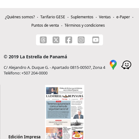
¿Quiénes somos?
Tarifario GESE
Suplementos
Ventas
e-Paper
Puntos de venta
Términos y condiciones
© 2019 La Estrella de Panamá
C/ Alejandro A. Duque G. - Apartado 0815-00507, Zona 4
Teléfono: +507 204-0000
Edición Impresa