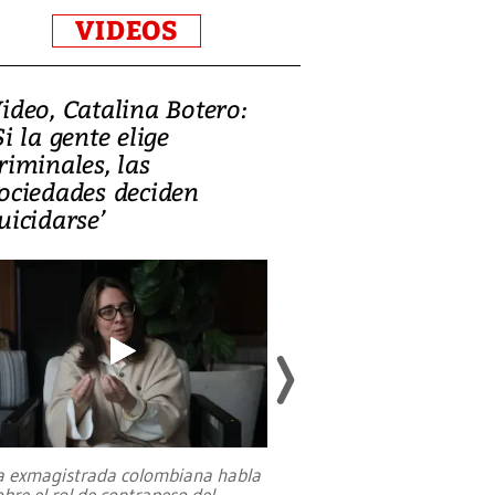
VIDEOS
ideo, Catalina Botero:
Video: Lula la
Si la gente elige
candidatura 
riminales, las
promesas de i
ociedades deciden
en defensa, ed
uicidarse’
tierras raras
a exmagistrada colombiana habla
Entre recuerdos y es
obre el rol de contrapeso del
referencias hacia sus