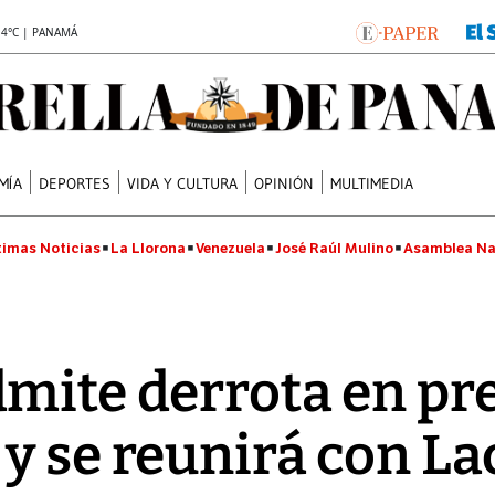
.4°C | PANAMÁ
MÍA
DEPORTES
VIDA Y CULTURA
OPINIÓN
MULTIMEDIA
timas Noticias
La Llorona
Venezuela
José Raúl Mulino
Asamblea Na
mite derrota en pr
y se reunirá con La