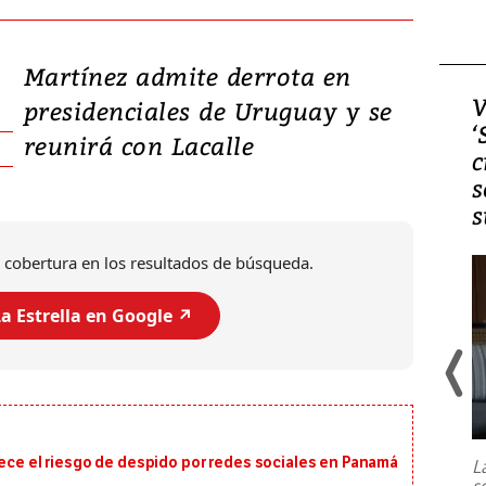
Martínez admite derrota en
Video, Japón: Terremoto
V
presidenciales de Uruguay y se
deja heridos y graves
‘
reunirá con Lacalle
daños en Kumamoto
c
s
s
 cobertura en los resultados de búsqueda.
a Estrella en Google ↗️
Un fuerte terremoto de magnitud
7,1 se registró este martes 28 de
julio en la prefectura de Kumamoto,
rece el riesgo de despido por redes sociales en Panamá
L
al sur de Japón, provocando una
s