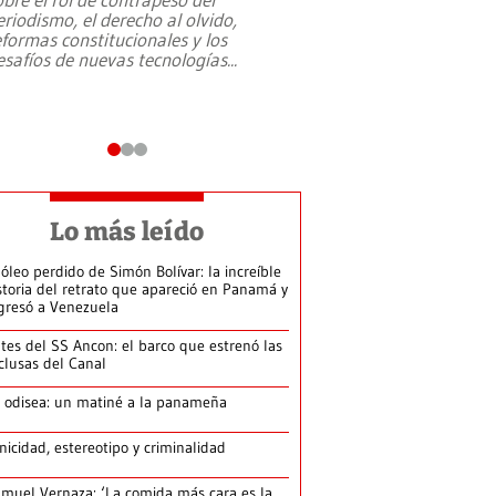
eriodismo, el derecho al olvido,
presidente de Brasil,
eformas constitucionales y los
da Silva, oficializó 
esafíos de nuevas tecnologías
...
candidatura
...
Lo más leído
 óleo perdido de Simón Bolívar: la increíble
storia del retrato que apareció en Panamá y
gresó a Venezuela
tes del SS Ancon: el barco que estrenó las
clusas del Canal
 odisea: un matiné a la panameña
nicidad, estereotipo y criminalidad
muel Vernaza: ‘La comida más cara es la