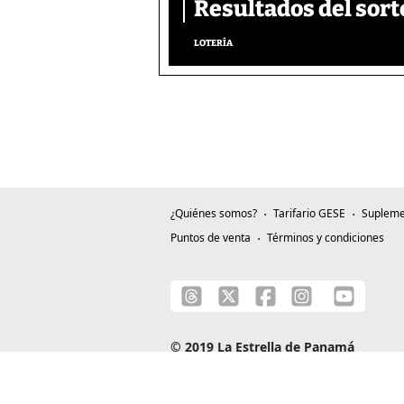
Resultados del sort
LOTERÍA
¿Quiénes somos?
Tarifario GESE
Supleme
Puntos de venta
Términos y condiciones
© 2019 La Estrella de Panamá
C/ Alejandro A. Duque G. - Apartado 0815-0
Teléfono: +507 204-0000