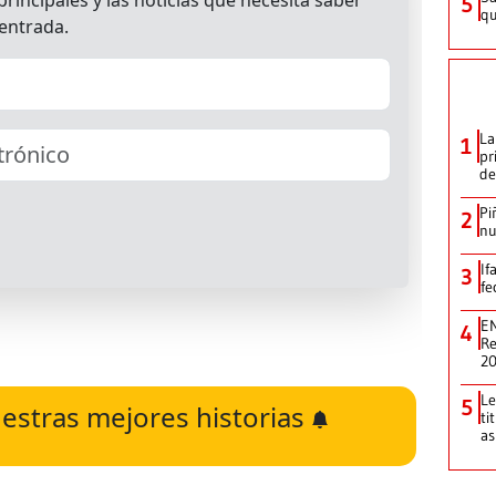
5
qu
La
1
pr
de
Pi
2
nu
If
3
fe
EN
4
Re
2
Le
5
estras mejores historias
ti
as