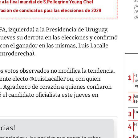
emergencia de gran
...
a la final mundial de S.Pellegrino Young Chef
p
r
ración de candidatos para las elecciones de 2029
d
FA, izquierda) a la Presidencia de Uruguay,
jueves su derrota en las elecciones y confirmó
con el ganador en las mismas, Luis Lacalle
entroderecha).
los votos observados no modifica la tendencia.
El
1
dente electo @LuisLacallePou, con quien
hi
re
Agradezco de corazón a quienes confiaron
 el candidato oficialista este jueves en
An
2
es
La
3
Et
4
Sa