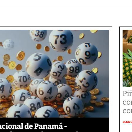
Pi
co
co
ECON
acional de Panamá -