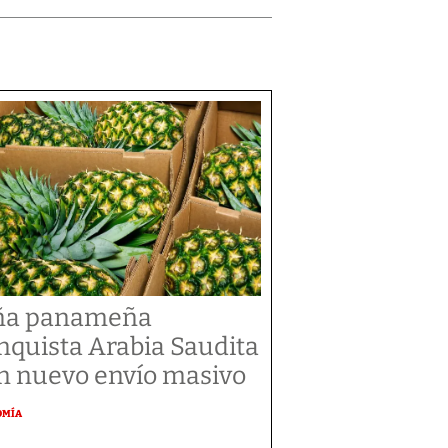
ña panameña
nquista Arabia Saudita
n nuevo envío masivo
OMÍA