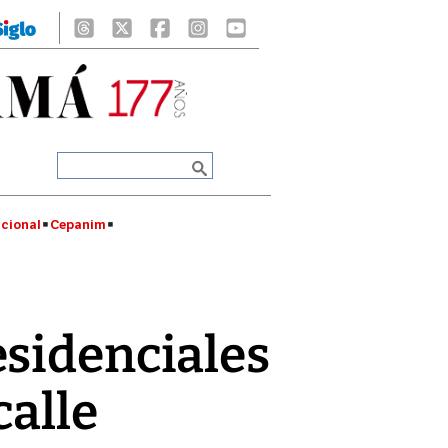
cional
Cepanim
esidenciales
calle