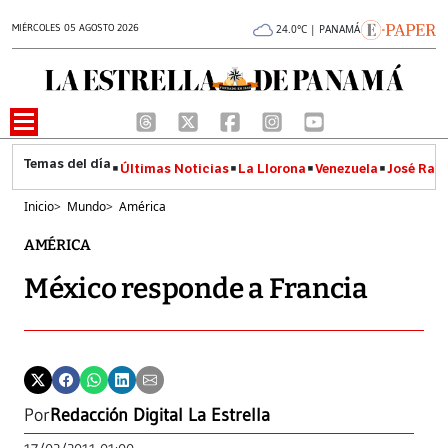
MIÉRCOLES 05 AGOSTO 2026
24.0°C | PANAMÁ
Últimas Noticias
La Llorona
Venezuela
José Raúl
Inicio
>
Mundo
>
América
AMÉRICA
México responde a Francia
Por
Redacción Digital La Estrella