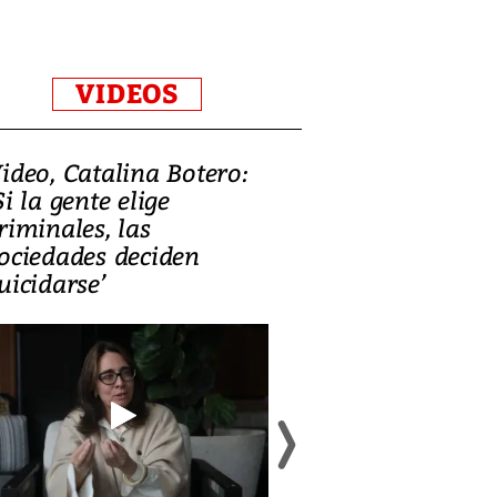
VIDEOS
ideo, Catalina Botero:
Video: Lula la
Si la gente elige
candidatura 
riminales, las
promesas de i
ociedades deciden
en defensa, ed
uicidarse’
tierras raras