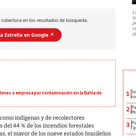
7,1 se registró este martes 28 de
julio en la prefectura de Kumamoto,
L
al sur de Japón, provocando una
s
emergencia de gran
...
 cobertura en los resultados de búsqueda.
p
r
d
a Estrella en Google ↗️
Se
1
lones a empresa por contaminación en la Bahía de
co
Pa
2
Mu
 como indígenas y de recolectores
Po
3
s del 44 % de los incendios forestales
‘g
s, el mayor de los nueve estados brasileños