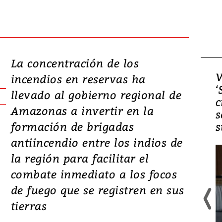
La concentración de los
Video, Japón: Terremoto
V
incendios en reservas ha
deja heridos y graves
‘
llevado al gobierno regional de
daños en Kumamoto
c
Amazonas a invertir en la
s
formación de brigadas
s
antiincendio entre los indios de
la región para facilitar el
combate inmediato a los focos
de fuego que se registren en sus
tierras
Un fuerte terremoto de magnitud