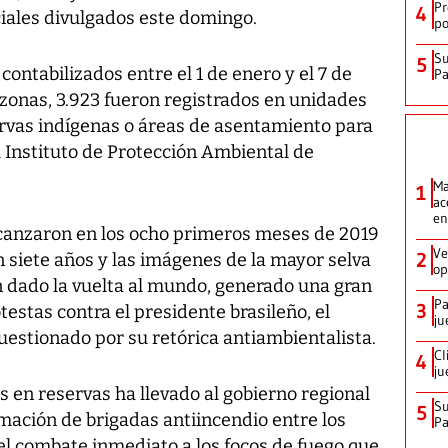
Pr
4
ciales divulgados este domingo.
po
Su
5
contabilizados entre el 1 de enero y el 7 de
P
onas, 3.923 fueron registrados en unidades
rvas indígenas o áreas de asentamiento para
l Instituto de Protección Ambiental de
Ma
1
ac
en
lcanzaron en los ocho primeros meses de 2019
Ve
2
n siete años y las imágenes de la mayor selva
op
 dado la vuelta al mundo, generado una gran
Pa
3
stas contra el presidente brasileño, el
ju
cuestionado por su retórica antiambientalista.
Cl
4
ju
s en reservas ha llevado al gobierno regional
Su
5
mación de brigadas antiincendio entre los
P
r el combate inmediato a los focos de fuego que