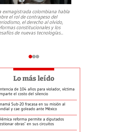
a exmagistrada colombiana habla
Entre recuerdos y es
obre el rol de contrapeso del
referencias hacia sus
eriodismo, el derecho al olvido,
presidente de Brasil,
eformas constitucionales y los
da Silva, oficializó 
esafíos de nuevas tecnologías
...
candidatura
...
Lo más leído
ntencia de 104 años para violador, víctima
mparte el costo del silencio
namá Sub-20 fracasa en su misión al
ndial y cae goleado ante México
lémica reforma permite a diputados
estionar obras’ en sus circuitos