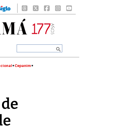
cional
Cepanim
 de
de