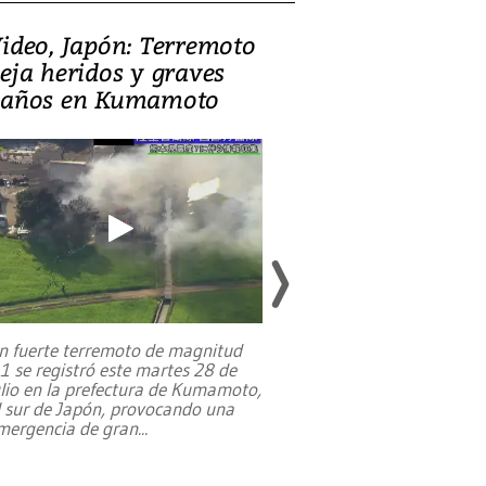
ideo, Japón: Terremoto
Israel regala 
eja heridos y graves
nueva embaja
años en Kumamoto
Jerusalén sob
familias pales
n fuerte terremoto de magnitud
,1 se registró este martes 28 de
Estados Unidos ha a
ulio en la prefectura de Kumamoto,
un dólar y durante 9
l sur de Japón, provocando una
el terreno para su 
mergencia de gran
...
en Jerusalén Oeste, 
perteneció hasta
...