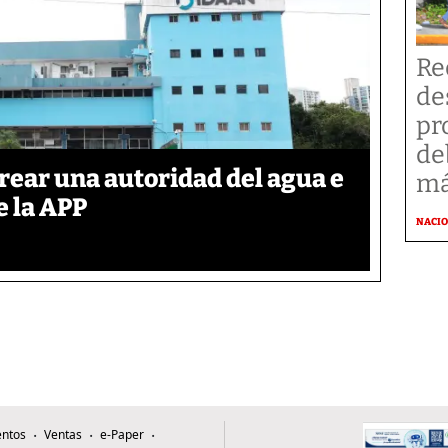
Re
de
pr
de
rear una autoridad del agua e
má
e la APP
NACI
ntos
Ventas
e-Paper