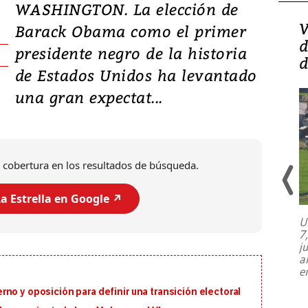
WASHINGTON. La elección de
Isidro Carbonell,
V
Barack Obama como el primer
director de la Lotería:
d
presidente negro de la historia
‘Vamos a ser más
d
de Estados Unidos ha levantado
transparentes, tengan fe
una gran expectat...
 cobertura en los resultados de búsqueda.
a Estrella en Google ↗️
U
7
El director de la Lotería Nacional de
j
Beneficencia habla de la lotería
a
clandestina, auditorías internas y su
e
plan para modernizar la institución
no y oposición para definir una transición electoral