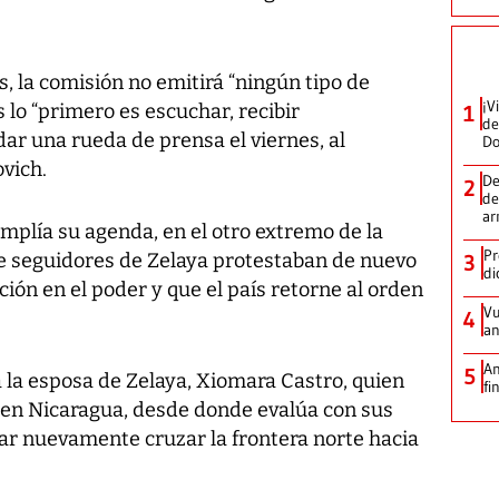
, la comisión no emitirá “ningún tipo de
¡V
 lo “primero es escuchar, recibir
1
de
ar una rueda de prensa el viernes, al
D
ovich.
De
2
de
ar
mplía su agenda, en el otro extremo de la
Pr
e seguidores de Zelaya protestaban de nuevo
3
di
ución en el poder y que el país retorne al orden
Vu
4
an
An
5
 la esposa de Zelaya, Xiomara Castro, quien
fi
 en Nicaragua, desde donde evalúa con sus
tar nuevamente cruzar la frontera norte hacia