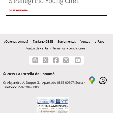
S.Pellegrino Young Chef
GASTRONOMÍA
¿Quiénes somos?
Tarifario GESE
Suplementos
Ventas
e-Paper
Puntos de venta
Términos y condiciones
© 2019 La Estrella de Panamá
C/ Alejandro A. Duque G. - Apartado 0815-00507, Zona 4
Teléfono: +507 204-0000