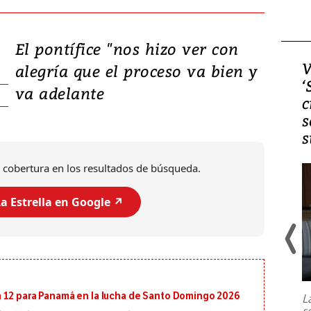
El pontífice "nos hizo ver con
Video, Japón: Terremoto
V
alegría que el proceso va bien y
deja heridos y graves
‘
va adelante
daños en Kumamoto
c
s
s
 cobertura en los resultados de búsqueda.
a Estrella en Google ↗️
Un fuerte terremoto de magnitud
7,1 se registró este martes 28 de
julio en la prefectura de Kumamoto,
 12 para Panamá en la lucha de Santo Domingo 2026
L
al sur de Japón, provocando una
s