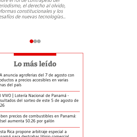
eriodismo, el derecho al olvido,
presidente de Brasil,
eformas constitucionales y los
da Silva, oficializó 
esafíos de nuevas tecnologías
...
candidatura
...
Lo más leído
A anuncia agroferias del 7 de agosto con
oductos a precios accesibles en varias
nas del país
 VIVO | Lotería Nacional de Panamá -
sultados del sorteo de este 5 de agosto de
026
ben precios de combustibles en Panamá:
ésel aumenta $0.26 por galón
sta Rica propone arbitraje especial a
namá para destrabar litigio comercial