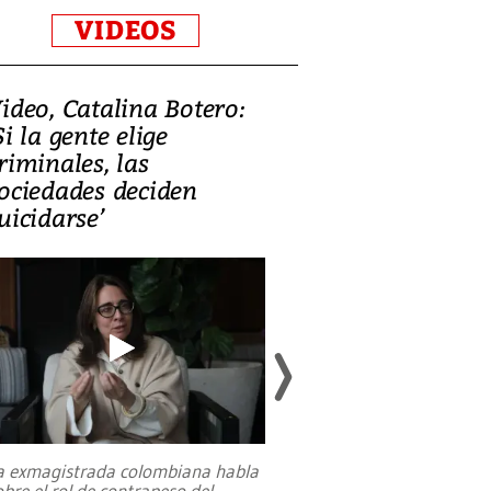
VIDEOS
ideo, Catalina Botero:
Video: Lula la
Si la gente elige
candidatura 
riminales, las
promesas de i
ociedades deciden
en defensa, ed
uicidarse’
tierras raras
a exmagistrada colombiana habla
Entre recuerdos y es
obre el rol de contrapeso del
referencias hacia sus