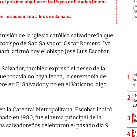
emergencia de gran
...
á el próximo objetivo estratégico de Estados Unidos
p
r
d
ve’, es asesinado a tiros en Jamaica
misión de la iglesia católica salvadoreña que
rzobispo de San Salvador, Oscar Romero, "va
ará, afirmó hoy el obispo José Luis Escobar.
 Salvador, también expresó el deseo de la
IM
ue todavía no haya fecha, la ceremonia de
1
pr
e en El Salvador y no en el Vaticano, algo
zo
EN
2
Re
2
en la Catedral Metropolitana, Escobar indicó
Su
ado en 1980, fue el tema principal de la
3
di
pos salvadoreños celebraron el pasado día 9
Co
4
Pa