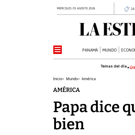
MIÉRCOLES 05 AGOSTO 2026
24
PANAMÁ
MUNDO
ECONO
Úl
Inicio
>
Mundo
>
América
AMÉRICA
Papa dice q
bien