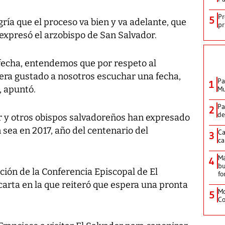
Pr
5
egría que el proceso va bien y va adelante, que
pr
 expresó el arzobispo de San Salvador.
 fecha, entendemos que por respeto al
era gustado a nosotros escuchar una fecha,
Pa
1
, apuntó.
Mu
Pa
2
de
r y otros obispos salvadoreños han expresado
 sea en 2017, año del centenario del
Ca
3
ca
M
4
bu
ación de la Conferencia Episcopal de El
fo
carta en la que reiteró que espera una pronta
Mo
5
Co