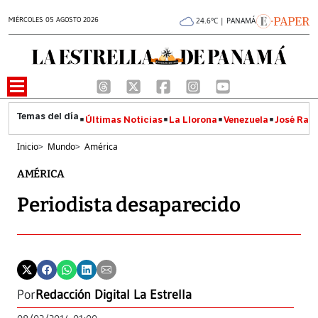
MIÉRCOLES 05 AGOSTO 2026
24.6°C | PANAMÁ
Últimas Noticias
La Llorona
Venezuela
José Raúl
Inicio
>
Mundo
>
América
AMÉRICA
Periodista desaparecido
Por
Redacción Digital La Estrella