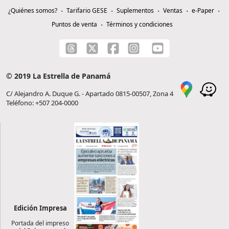
¿Quiénes somos?
Tarifario GESE
Suplementos
Ventas
e-Paper
Puntos de venta
Términos y condiciones
© 2019 La Estrella de Panamá
C/ Alejandro A. Duque G. - Apartado 0815-00507, Zona 4
Teléfono: +507 204-0000
Edición Impresa
Portada del impreso