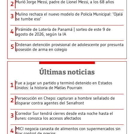
Murió Jorge Messi, padre de Lionel Messi, a los 68 años
2
Mulino rechaza el nuevo modelo de Policía Municipal: ‘Ojalá
3
se tumbe eso’
Pirámide de Lotería de Panamá | sorteo de este 9 de
4
agosto de 2026, según la IA
Ordenan detención provisional de adolescente por presunta
5
posesión de arma en colegio
Últimas noticias
Fue a jugar un partido y terminó detenido en Estados
1
Unidos: la historia de Matías Pourrain
Persecución en Chepo: capturan a hombre señalado de
2
disparar contra agentes del Senafront
Corredor Sur tendrá cierres desde esta noche hasta el
3
lunes: conozca los accesos afectados
MICI negocia canasta de alimentos con supermercados sin
4
fijar control de precios