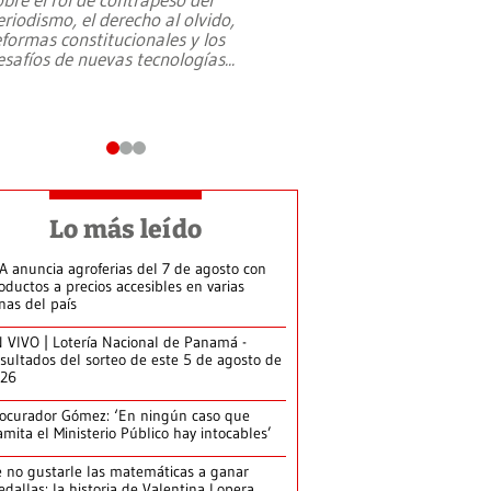
eriodismo, el derecho al olvido,
presidente de Brasil,
eformas constitucionales y los
da Silva, oficializó 
esafíos de nuevas tecnologías
...
candidatura
...
Lo más leído
A anuncia agroferias del 7 de agosto con
oductos a precios accesibles en varias
nas del país
 VIVO | Lotería Nacional de Panamá -
sultados del sorteo de este 5 de agosto de
026
ocurador Gómez: ‘En ningún caso que
amita el Ministerio Público hay intocables’
 no gustarle las matemáticas a ganar
dallas: la historia de Valentina Lopera