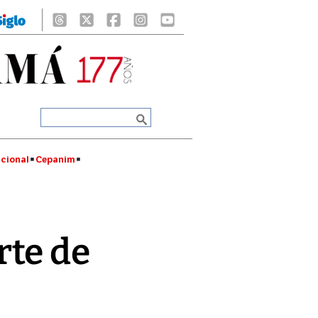
cional
Cepanim
rte de