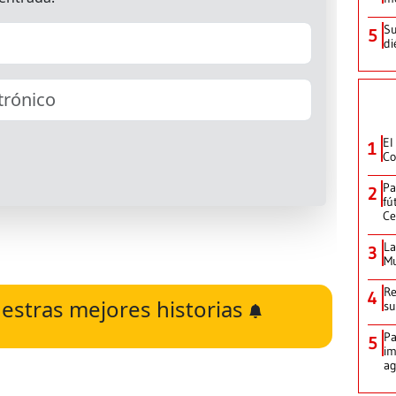
Su
5
di
El
1
Co
Pa
2
fú
Ce
La
3
Mu
Re
4
estras mejores historias
su
Pa
5
im
ag