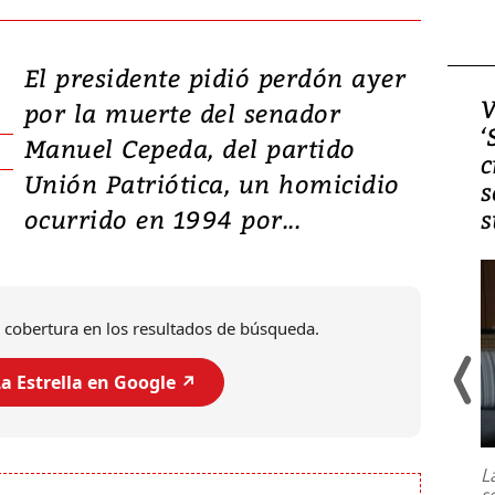
El presidente pidió perdón ayer
Video, Japón: Terremoto
V
por la muerte del senador
deja heridos y graves
‘
Manuel Cepeda, del partido
daños en Kumamoto
c
Unión Patriótica, un homicidio
s
ocurrido en 1994 por...
s
 cobertura en los resultados de búsqueda.
a Estrella en Google ↗️
Un fuerte terremoto de magnitud
7,1 se registró este martes 28 de
julio en la prefectura de Kumamoto,
L
al sur de Japón, provocando una
s