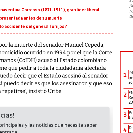
emergencia de gran
...
p
naventura Correoso (1831-1911), gran líder liberal
r
d
la presentada antes de su muerte
o accidente del general Torrijos?
 por la muerte del senador Manuel Cepeda,
homicidio ocurrido en 1994 por el que la Corte
manos (CoIDH) acusó al Estado colombiano
ene que pedir a toda la ciudadanía afectada
IM
1
 puedo decir que el Estado asesinó al senador
pr
zo
 sí puedo decir es que los asesinaron y que eso
epetirse’, insistió Uribe.
EN
2
Re
2
Pr
3
tr
De
4
me