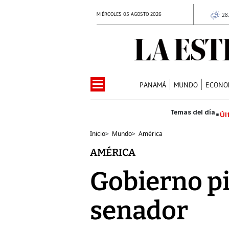
MIÉRCOLES 05 AGOSTO 2026
28
PANAMÁ
MUNDO
ECONO
Úl
Inicio
>
Mundo
>
América
AMÉRICA
Gobierno p
senador