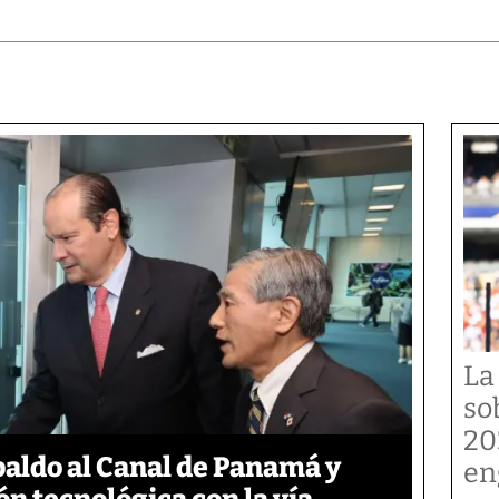
La
so
20
aldo al Canal de Panamá y
en