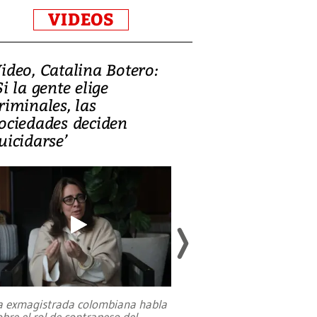
VIDEOS
ideo, Catalina Botero:
Video: Lula la
Si la gente elige
candidatura 
riminales, las
promesas de i
ociedades deciden
en defensa, ed
uicidarse’
tierras raras
a exmagistrada colombiana habla
Entre recuerdos y es
obre el rol de contrapeso del
referencias hacia sus