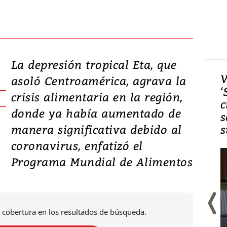
La depresión tropical Eta, que
Video, Japón: Terremoto
V
asoló Centroamérica, agrava la
deja heridos y graves
‘
crisis alimentaria en la región,
daños en Kumamoto
c
donde ya había aumentado de
s
manera significativa debido al
s
coronavirus, enfatizó el
Programa Mundial de Alimentos
 cobertura en los resultados de búsqueda.
Un fuerte terremoto de magnitud