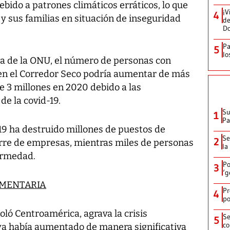
ebido a patrones climáticos erráticos, lo que
¡V
4
 y sus familias en situación de inseguridad
de
D
Pa
5
lo
a de la ONU, el número de personas con
 en el Corredor Seco podría aumentar de más
de 3 millones en 2020 debido a las
e la covid-19.
Su
1
P
-19 ha destruido millones de puestos de
Se
2
ierre de empresas, mientras miles de personas
la
ermedad.
Po
3
‘g
IMENTARIA
Pr
4
po
oló Centroamérica, agrava la crisis
Se
5
co
 ya había aumentado de manera significativa