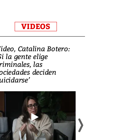
VIDEOS
ideo, Catalina Botero:
Video: Lula la
Si la gente elige
candidatura 
riminales, las
promesas de i
ociedades deciden
en defensa, ed
uicidarse’
tierras raras