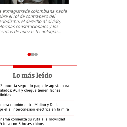
a exmagistrada colombiana habla
Entre recuerdos y es
obre el rol de contrapeso del
referencias hacia sus
eriodismo, el derecho al olvido,
presidente de Brasil,
eformas constitucionales y los
da Silva, oficializó 
esafíos de nuevas tecnologías
...
candidatura
...
Lo más leído
S anuncia segundo pago de agosto para
bilados: ACH y cheque tienen fechas
finidas
imera reunión entre Mulino y De La
priella: interconexión eléctrica en la mira
namá comienza su ruta a la movilidad
éctrica con 5 buses chinos