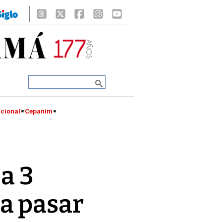
cional
Cepanim
a 3
a pasar