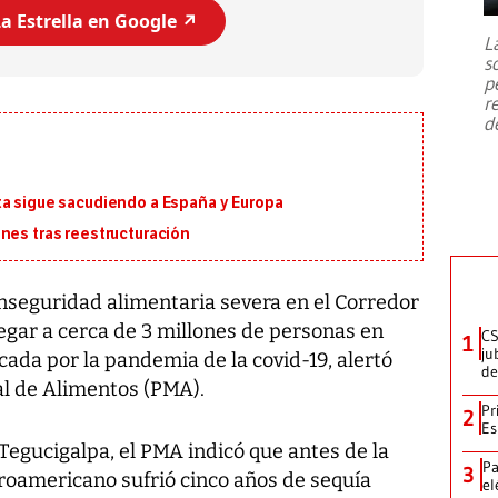
7,1 se registró este martes 28 de
a Estrella en Google ↗️
julio en la prefectura de Kumamoto,
L
al sur de Japón, provocando una
s
emergencia de gran
...
p
r
d
ta sigue sacudiendo a España y Europa
nes tras reestructuración
inseguridad alimentaria severa en el Corredor
egar a cerca de 3 millones de personas en
CS
1
ju
cada por la pandemia de la covid-19, alertó
de
l de Alimentos (PMA).
Pr
2
Es
egucigalpa, el PMA indicó que antes de la
Pa
3
roamericano sufrió cinco años de sequía
el