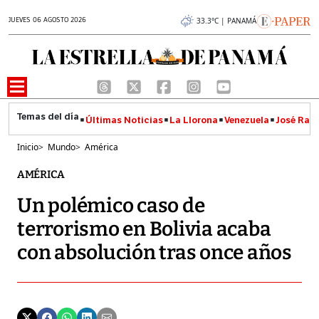
JUEVES 06 AGOSTO 2026
33.3°C | PANAMÁ
Últimas Noticias
La Llorona
Venezuela
José Raúl
Inicio
>
Mundo
>
América
AMÉRICA
Un polémico caso de
terrorismo en Bolivia acaba
con absolución tras once años