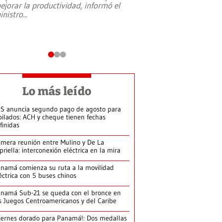
ejorar la productividad, informó el
periodismo, el derech
inistro
...
reformas constitucio
desafíos de nuevas t
Lo más leído
S anuncia segundo pago de agosto para
bilados: ACH y cheque tienen fechas
finidas
imera reunión entre Mulino y De La
priella: interconexión eléctrica en la mira
namá comienza su ruta a la movilidad
éctrica con 5 buses chinos
namá Sub-21 se queda con el bronce en
s Juegos Centroamericanos y del Caribe
iernes dorado para Panamá!: Dos medallas