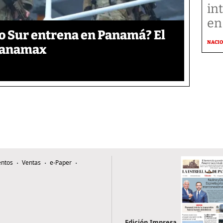
in
en
o Sur entrena en Panamá? El
NACI
 Panamax
ntos
Ventas
e-Paper
Edición Impresa