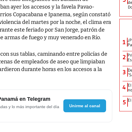
de
ban ayer los accesos y la favela Pavao-
D
arrios Copacabana e Ipanema, según constató
 violencia del martes por la noche, el clima era
ante este feriado por San Jorge, patrón de
 de armas de fuego y muy venerado en Río.
¿P
1
Pa
a con sus tablas, caminando entre policías de
Pr
2
Es
cenas de empleados de aseo que limpiaban
ardieron durante horas en los accesos a la
De
3
‘S
El
4
no
 Panamá en Telegram
El
5
Unirme al canal
adas y lo más importante del día