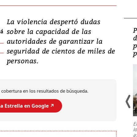
La violencia despertó dudas
Video: Lula lanza su
P
sobre la capacidad de las
má
candidatura con
d
autoridades de garantizar la
promesas de inversión
p
seguridad de cientos de miles de
en defensa, educación y
p
personas.
tierras raras
 cobertura en los resultados de búsqueda.
a Estrella en Google ↗️
E
l
Entre recuerdos y escuetas
a
referencias hacia sus adversarios, el