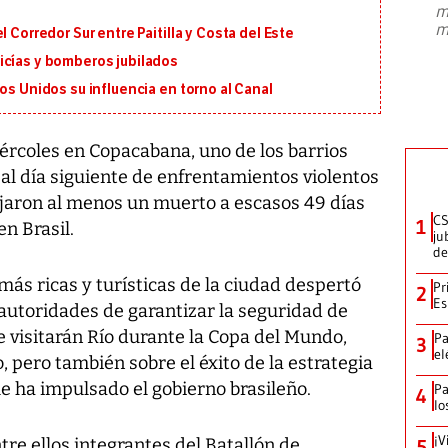
m
presidente de Brasil, Luiz Inácio Lula
m
 Corredor Sur entre Paitilla y Costa del Este
da Silva, oficializó este domingo su
candidatura
...
icías y bomberos jubilados
os Unidos su influencia en torno al Canal
ércoles en Copacabana, uno de los barrios
 al día siguiente de enfrentamientos violentos
jaron al menos un muerto a escasos 49 días
CS
1
en Brasil.
ju
de
más ricas y turísticas de la ciudad despertó
Pr
2
Es
autoridades de garantizar la seguridad de
 visitarán Río durante la Copa del Mundo,
Pa
3
el
io, pero también sobre el éxito de la estrategia
que ha impulsado el gobierno brasileño.
Pa
4
lo
¡V
tre ellos integrantes del Batallón de
5