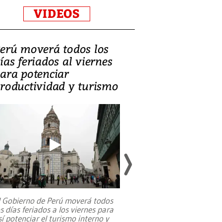
VIDEOS
erú moverá todos los
Video, Catalin
ías feriados al viernes
‘Si la gente el
ara potenciar
criminales, la
roductividad y turismo
sociedades de
suicidarse’
l Gobierno de Perú moverá todos
os días feriados a los viernes para
La exmagistrada co
sí potenciar el turismo interno y
sobre el rol de contr