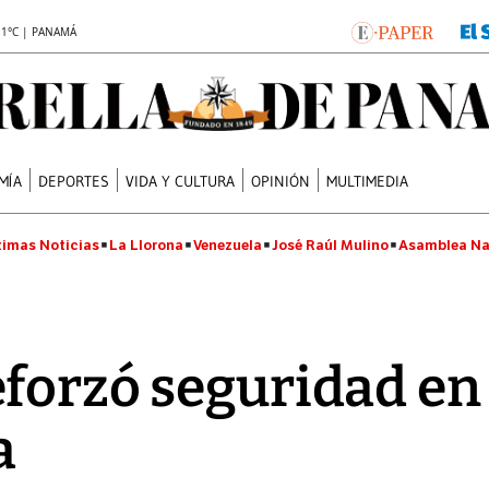
.1°C | PANAMÁ
MÍA
DEPORTES
VIDA Y CULTURA
OPINIÓN
MULTIMEDIA
timas Noticias
La Llorona
Venezuela
José Raúl Mulino
Asamblea Na
forzó seguridad en 
a