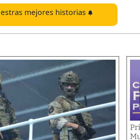
estras mejores historias
Pr
Mu