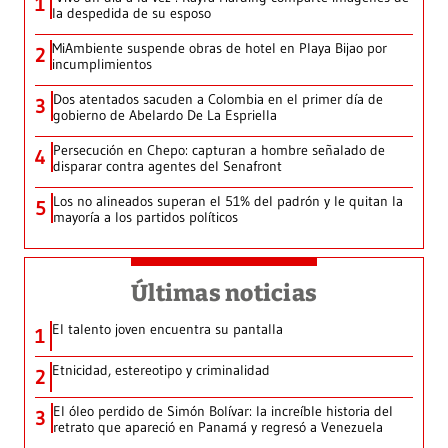
1
la despedida de su esposo
MiAmbiente suspende obras de hotel en Playa Bijao por
2
incumplimientos
Dos atentados sacuden a Colombia en el primer día de
3
gobierno de Abelardo De La Espriella
Persecución en Chepo: capturan a hombre señalado de
4
disparar contra agentes del Senafront
Los no alineados superan el 51% del padrón y le quitan la
5
mayoría a los partidos políticos
Últimas noticias
El talento joven encuentra su pantalla​
1
Etnicidad, estereotipo y criminalidad
2
El óleo perdido de Simón Bolívar: la increíble historia del
3
retrato que apareció en Panamá y regresó a Venezuela