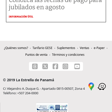
Conozca las fechas de pago para
jubilados en agosto
INFORMACIÓN ÚTIL
¿Quiénes somos?
Tarifario GESE
Suplementos
Ventas
e-Paper
Puntos de venta
Términos y condiciones
© 2019 La Estrella de Panamá
C/ Alejandro A. Duque G. - Apartado 0815-00507, Zona 4
Teléfono: +507 204-0000