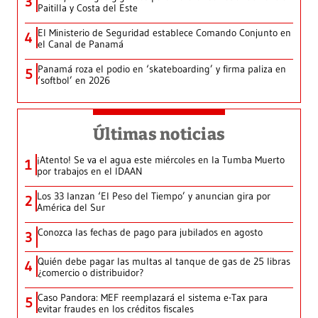
3
Paitilla y Costa del Este
El Ministerio de Seguridad establece Comando Conjunto en
4
el Canal de Panamá
Panamá roza el podio en ‘skateboarding’ y firma paliza en
5
‘softbol’ en 2026
Últimas noticias
¡Atento! Se va el agua este miércoles en la Tumba Muerto
1
por trabajos en el IDAAN
Los 33 lanzan ‘El Peso del Tiempo’ y anuncian gira por
2
América del Sur
Conozca las fechas de pago para jubilados en agosto
3
Quién debe pagar las multas al tanque de gas de 25 libras
4
¿comercio o distribuidor?
Caso Pandora: MEF reemplazará el sistema e-Tax para
5
evitar fraudes en los créditos fiscales