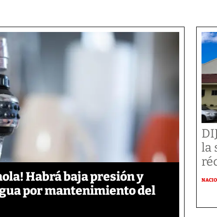
DI
la
ré
ola! Habrá baja presión y
NACI
 agua por mantenimiento del