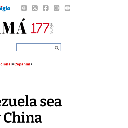
cional
Cepanim
zuela sea
y China