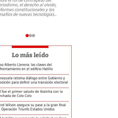
eriodismo, el derecho al olvido,
presidente de Brasil,
eformas constitucionales y los
da Silva, oficializó 
esafíos de nuevas tecnologías
...
candidatura
...
Lo más leído
so Alberto Llerena: las claves del
frentamiento en el edificio Hatillo
nezuela retoma diálogo entre Gobierno y
osición para definir una transición electoral
í fue el primer saludo de Vozinha con la
nchada de Colo Colo
rol Wilson asegura su pase a la gran final
 Operación Triunfo Estados Unidos