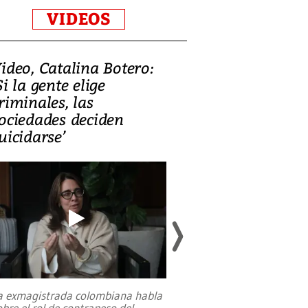
VIDEOS
ideo, Catalina Botero:
Video: Lula la
Si la gente elige
candidatura 
riminales, las
promesas de i
ociedades deciden
en defensa, ed
uicidarse’
tierras raras
a exmagistrada colombiana habla
Entre recuerdos y es
obre el rol de contrapeso del
referencias hacia sus