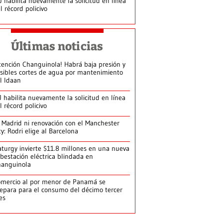
J habilita nuevamente la solicitud en línea
l récord policivo
Últimas noticias
tención Changuinola! Habrá baja presión y
sibles cortes de agua por mantenimiento
l Idaan
J habilita nuevamente la solicitud en línea
l récord policivo
 Madrid ni renovación con el Manchester
ty: Rodri elige al Barcelona
turgy invierte $11.8 millones en una nueva
bestación eléctrica blindada en
hanguinola
mercio al por menor de Panamá se
epara para el consumo del décimo tercer
es