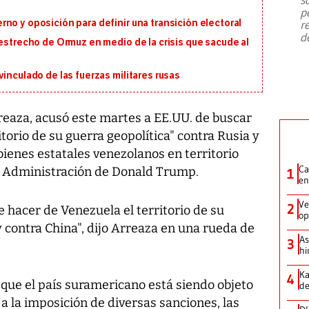
emergencia de gran
...
p
no y oposición para definir una transición electoral
r
d
 estrecho de Ormuz en medio de la crisis que sacude al
inculado de las fuerzas militares rusas
rreaza, acusó este martes a EE.UU. de buscar
itorio de su guerra geopolítica" contra Rusia y
s bienes estatales venezolanos en territorio
Ca
 Administración de Donald Trump.
1
en
Ve
2
 hacer de Venezuela el territorio de su
op
y contra China", dijo Arreaza en una rueda de
As
3
hi
Ka
4
 que el país suramericano está siendo objeto
de
 a la imposición de diversas sanciones, las