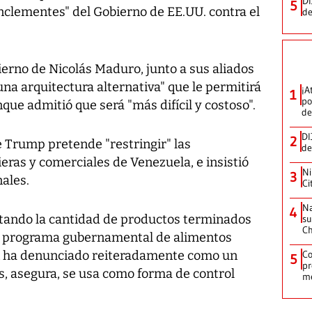
DI
5
inclementes" del Gobierno de EE.UU. contra el
de
erno de Nicolás Maduro, junto a sus aliados
una arquitectura alternativa" que le permitirá
¡A
1
po
que admitió que será "más difícil y costoso".
de
DI
2
e Trump pretende "restringir" las
de
ras y comerciales de Venezuela, e insistió
Ni
3
nales.
Ci
Na
4
tando la cantidad de productos terminados
su
C
se al programa gubernamental de alimentos
ón ha denunciado reiteradamente como un
Co
5
pr
, asegura, se usa como forma de control
m