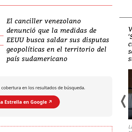
El canciller venezolano
Video, Japón: Terremoto
V
denunció que la medidas de
deja heridos y graves
‘
EEUU busca saldar sus disputas
daños en Kumamoto
c
geopolíticas en el territorio del
s
país sudamericano
s
 cobertura en los resultados de búsqueda.
a Estrella en Google ↗️
Un fuerte terremoto de magnitud
7,1 se registró este martes 28 de
julio en la prefectura de Kumamoto,
L
al sur de Japón, provocando una
s