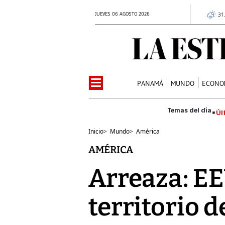
JUEVES 06 AGOSTO 2026
31
PANAMÁ
MUNDO
ECONO
Úl
Inicio
>
Mundo
>
América
AMÉRICA
Arreaza: EE
territorio 