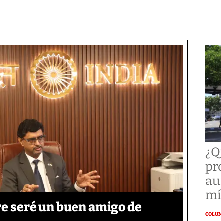
¿Q
pr
au
mí
re seré un buen amigo de
COLU