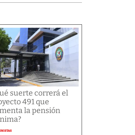
ué suerte correrá el
oyecto 491 que
menta la pensión
nima?
MNISTAS