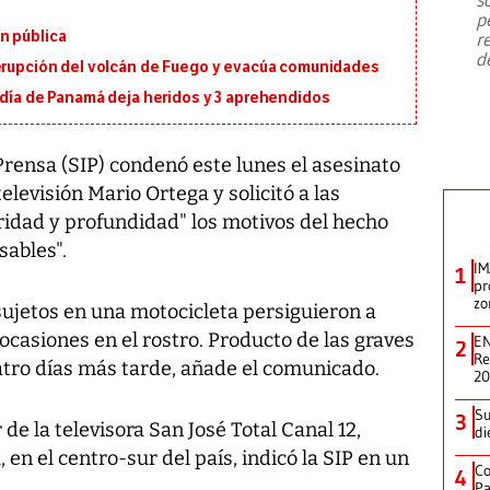
emergencia de gran
...
p
n pública
r
d
 erupción del volcán de Fuego y evacúa comunidades
ldía de Panamá deja heridos y 3 aprehendidos
rensa (SIP) condenó este lunes el asesinato
levisión Mario Ortega y solicitó a las
ridad y profundidad" los motivos del hecho
sables".
IM
1
pr
zo
sujetos en una motocicleta persiguieron a
ocasiones en el rostro. Producto de las graves
EN
2
Re
cuatro días más tarde, añade el comunicado.
2
Su
3
 de la televisora San José Total Canal 12,
di
 en el centro-sur del país, indicó la SIP en un
Co
4
Pa