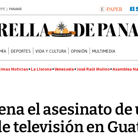
.5°C | PANAMÁ
MÍA
DEPORTES
VIDA Y CULTURA
OPINIÓN
MULTIMEDIA
timas Noticias
La Llorona
Venezuela
José Raúl Mulino
Asamblea Na
ena el asesinato de
de televisión en Gu