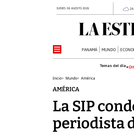
JUEVES 06 AGOSTO 2026
24
PANAMÁ
MUNDO
ECONO
Úl
Inicio
>
Mundo
>
América
AMÉRICA
La SIP cond
periodista 