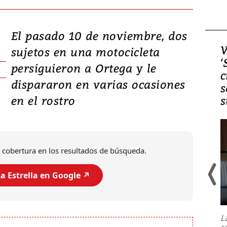
El pasado 10 de noviembre, dos
Video, Japón: Terremoto
V
sujetos en una motocicleta
deja heridos y graves
‘
persiguieron a Ortega y le
daños en Kumamoto
c
dispararon en varias ocasiones
s
en el rostro
s
 cobertura en los resultados de búsqueda.
a Estrella en Google ↗️
Un fuerte terremoto de magnitud
7,1 se registró este martes 28 de
julio en la prefectura de Kumamoto,
L
al sur de Japón, provocando una
s