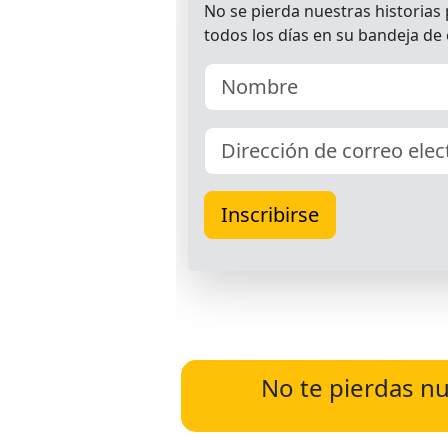
No te pierdas nu