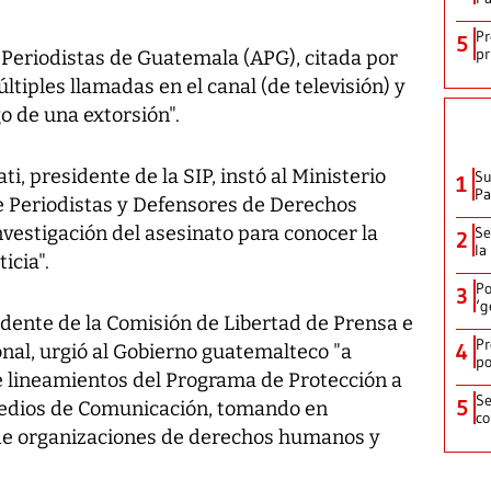
Pr
5
pr
 Periodistas de Guatemala (APG), citada por
últiples llamadas en el canal (de televisión) y
o de una extorsión".
, presidente de la SIP, instó al Ministerio
Su
1
P
 de Periodistas y Defensores de Derechos
vestigación del asesinato para conocer la
Se
2
la
icia".
Po
3
‘g
sidente de la Comisión de Libertad de Prensa e
Pr
4
nal, urgió al Gobierno guatemalteco "a
po
e lineamientos del Programa de Protección a
Se
5
edios de Comunicación, tomando en
co
 de organizaciones de derechos humanos y