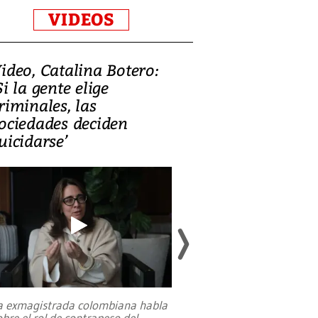
VIDEOS
ideo, Catalina Botero:
Video: Lula la
Si la gente elige
candidatura 
riminales, las
promesas de i
ociedades deciden
en defensa, ed
uicidarse’
tierras raras
a exmagistrada colombiana habla
Entre recuerdos y es
obre el rol de contrapeso del
referencias hacia sus