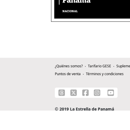
Panamá’
NACIONAL
¿Quiénes somos?
Tarifario GESE
Supleme
Puntos de venta
Términos y condiciones
© 2019 La Estrella de Panamá
C/ Alejandro A. Duque G. - Apartado 0815-0
Teléfono: +507 204-0000