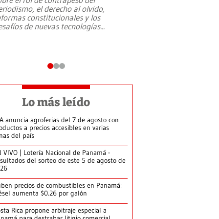
eriodismo, el derecho al olvido,
presidente de Brasil,
eformas constitucionales y los
da Silva, oficializó 
esafíos de nuevas tecnologías
...
candidatura
...
Lo más leído
A anuncia agroferias del 7 de agosto con
oductos a precios accesibles en varias
nas del país
 VIVO | Lotería Nacional de Panamá -
sultados del sorteo de este 5 de agosto de
026
ben precios de combustibles en Panamá:
ésel aumenta $0.26 por galón
sta Rica propone arbitraje especial a
namá para destrabar litigio comercial