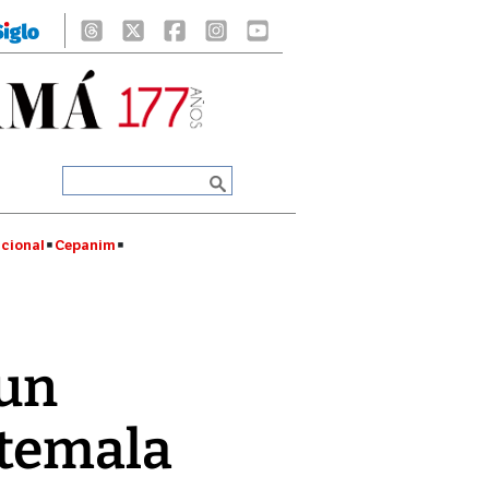
cional
Cepanim
 un
atemala