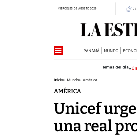
MIÉRCOLES 05 AGOSTO 2026
27
PANAMÁ
MUNDO
ECONO
Úl
Inicio
>
Mundo
>
América
AMÉRICA
Unicef urge
una real pro