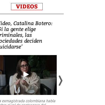
VIDEOS
ideo, Catalina Botero:
Video: Lula la
Si la gente elige
candidatura 
riminales, las
promesas de i
ociedades deciden
en defensa, ed
uicidarse’
tierras raras
a exmagistrada colombiana habla
Entre recuerdos y es
obre el rol de contrapeso del
referencias hacia sus