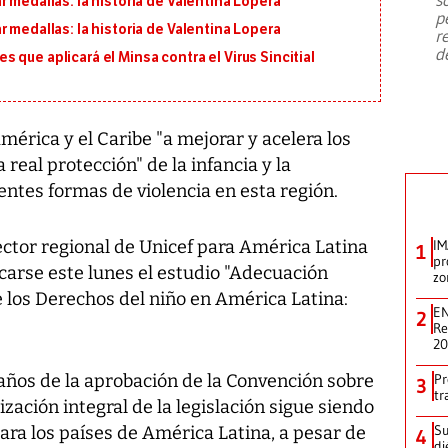
 medallas: la historia de Valentina Lopera
emergencia de gran
...
p
 medallas: la historia de Valentina Lopera
r
d
que aplicará el Minsa contra el Virus Sincitial
mérica y el Caribe "a mejorar y acelera los
 real protección" de la infancia y la
entes formas de violencia en esta región.
rector regional de Unicef para América Latina
IM
1
pr
icarse este lunes el estudio "Adecuación
zo
 los Derechos del niño en América Latina:
EN
2
Re
2
años de la aprobación de la Convención sobre
Pr
3
tr
zación integral de la legislación sigue siendo
Su
para los países de América Latina, a pesar de
4
di