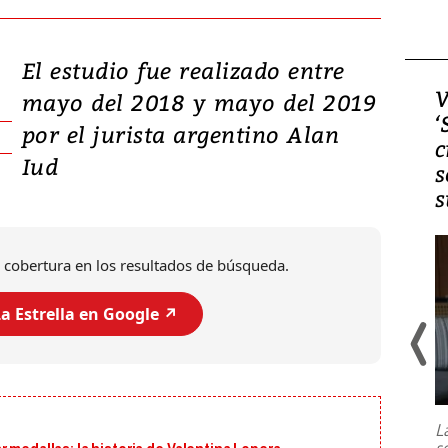
El estudio fue realizado entre
Video, Japón: Terremoto
V
mayo del 2018 y mayo del 2019
deja heridos y graves
‘
por el jurista argentino Alan
daños en Kumamoto
c
Iud
s
s
 cobertura en los resultados de búsqueda.
a Estrella en Google ↗️
Un fuerte terremoto de magnitud
7,1 se registró este martes 28 de
julio en la prefectura de Kumamoto,
L
al sur de Japón, provocando una
s