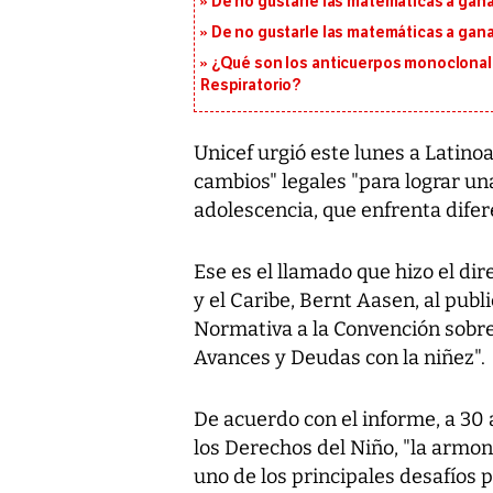
De no gustarle las matemáticas a ganar
De no gustarle las matemáticas a ganar
¿Qué son los anticuerpos monoclonales 
Respiratorio?
Unicef urgió este lunes a Latinoa
cambios" legales "para lograr una
adolescencia, que enfrenta difer
Ese es el llamado que hizo el di
y el Caribe, Bernt Aasen, al publ
Normativa a la Convención sobre
Avances y Deudas con la niñez".
De acuerdo con el informe, a 30 
los Derechos del Niño, "la armoni
uno de los principales desafíos 