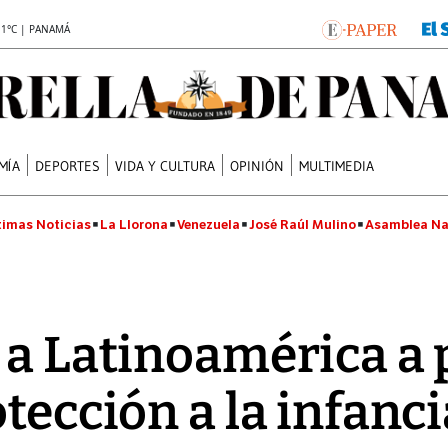
.1°C | PANAMÁ
MÍA
DEPORTES
VIDA Y CULTURA
OPINIÓN
MULTIMEDIA
timas Noticias
La Llorona
Venezuela
José Raúl Mulino
Asamblea Na
 a Latinoamérica a 
tección a la infanci