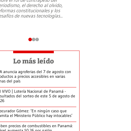
eriodismo, el derecho al olvido,
presidente de Brasil,
eformas constitucionales y los
da Silva, oficializó 
esafíos de nuevas tecnologías
...
candidatura
...
Lo más leído
A anuncia agroferias del 7 de agosto con
oductos a precios accesibles en varias
nas del país
 VIVO | Lotería Nacional de Panamá -
sultados del sorteo de este 5 de agosto de
026
ocurador Gómez: ‘En ningún caso que
amita el Ministerio Público hay intocables’
ben precios de combustibles en Panamá:
ésel aumenta $0.26 por galón