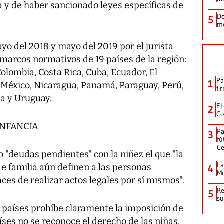
la y de haber sancionado leyes específicas de
De
5
me
ayo del 2018 y mayo del 2019 por el jurista
s marcos normativos de 19 países de la región:
 Colombia, Costa Rica, Cuba, Ecuador, El
Pa
1
México, Nicaragua, Panamá, Paraguay, Perú,
fi
a y Uruguay.
El
2
Co
INFANCIA
Pa
3
fú
Ce
o "deudas pendientes" con la niñez el que "la
La
de familia aún definen a las personas
4
Mu
es de realizar actos legales por sí mismos".
Re
5
su
s países prohíbe claramente la imposición de
íses no se reconoce el derecho de las niñas,