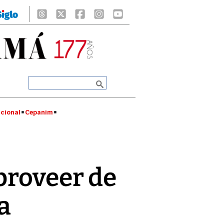
cional
Cepanim
proveer de
a