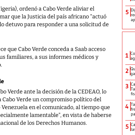
geria), ordenó a Cabo Verde aliviar el
Di
5
re
ar que la Justicia del país africano "actuó
ap
 lo detuvo para responder a una solicitud de
ce que Cabo Verde conceda a Saab acceso
Co
1
sus familiares, a sus informes médicos y
ag
.
Qu
2
ga
de
Ca
3
Ta
abo Verde ante la decisión de la CEDEAO, lo
fi
 Cabo Verde un compromiso político del
Ta
4
ó Venezuela en el comunicado, al tiempo que
fr
pa
pecialmente lamentable", en vista de haberse
rnacional de los Derechos Humanos.
Ca
5
la