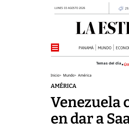
LUNES 03 AGOSTO 2026
29
PANAMÁ
MUNDO
ECONO
Úl
Inicio
>
Mundo
>
América
AMÉRICA
Venezuela c
en dar a Sa