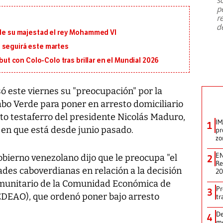
emergencia de gran
...
p
r
d
 de su majestad el rey Mohammed VI
 seguirá este martes
ebut con Colo-Colo tras brillar en el Mundial 2026
ó este viernes su "preocupación" por la
bo Verde para poner en arresto domiciliario
to testaferro del presidente Nicolás Maduro,
IM
1
a en que está desde junio pasado.
pr
zo
EN
bierno venezolano dijo que le preocupa "el
2
Re
des caboverdianas en relación a la decisión
2
Comunitario de la Comunidad Económica de
Pr
3
EDEAO), que ordenó poner bajo arresto
tr
De
4
me