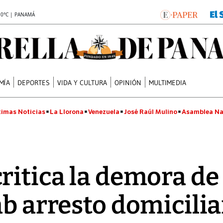
.0°C | PANAMÁ
MÍA
DEPORTES
VIDA Y CULTURA
OPINIÓN
MULTIMEDIA
timas Noticias
La Llorona
Venezuela
José Raúl Mulino
Asamblea Na
ritica la demora de
ab arresto domicilia