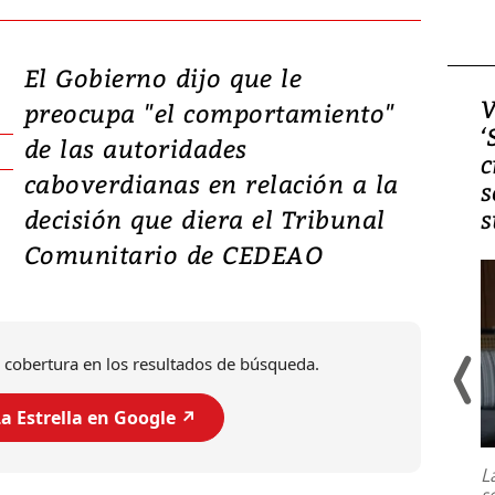
El Gobierno dijo que le
Video, Japón: Terremoto
V
preocupa "el comportamiento"
deja heridos y graves
‘
de las autoridades
daños en Kumamoto
c
caboverdianas en relación a la
s
decisión que diera el Tribunal
s
Comunitario de CEDEAO
 cobertura en los resultados de búsqueda.
a Estrella en Google ↗️
Un fuerte terremoto de magnitud
7,1 se registró este martes 28 de
julio en la prefectura de Kumamoto,
L
al sur de Japón, provocando una
s