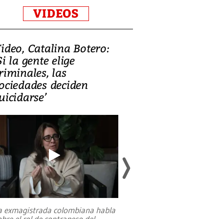
VIDEOS
ideo, Catalina Botero:
Video: Lula la
Si la gente elige
candidatura 
riminales, las
promesas de i
ociedades deciden
en defensa, ed
uicidarse’
tierras raras
a exmagistrada colombiana habla
Entre recuerdos y es
obre el rol de contrapeso del
referencias hacia sus