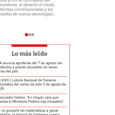
eriodismo, el derecho al olvido,
presidente de Brasil,
eformas constitucionales y los
da Silva, oficializó 
esafíos de nuevas tecnologías
...
candidatura
...
Lo más leído
A anuncia agroferias del 7 de agosto con
oductos a precios accesibles en varias
nas del país
 VIVO | Lotería Nacional de Panamá -
sultados del sorteo de este 5 de agosto de
026
ocurador Gómez: ‘En ningún caso que
amita el Ministerio Público hay intocables’
 no gustarle las matemáticas a ganar
dallas: la historia de Valentina Lopera