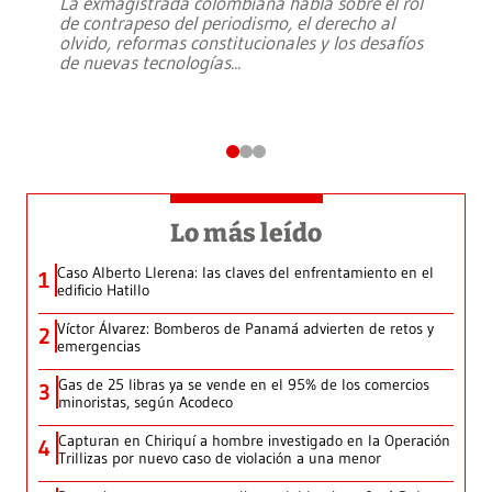
La exmagistrada colombiana habla sobre el rol
de contrapeso del periodismo, el derecho al
olvido, reformas constitucionales y los desafíos
de nuevas tecnologías
...
Lo más leído
Caso Alberto Llerena: las claves del enfrentamiento en el
1
edificio Hatillo
Víctor Álvarez: Bomberos de Panamá advierten de retos y
2
emergencias
Gas de 25 libras ya se vende en el 95% de los comercios
3
minoristas, según Acodeco
Capturan en Chiriquí a hombre investigado en la Operación
4
Trillizas por nuevo caso de violación a una menor