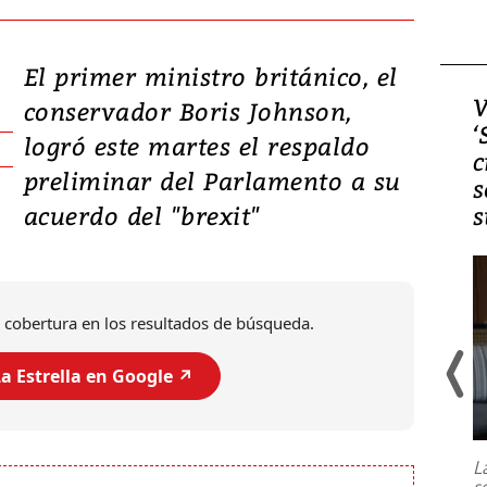
El primer ministro británico, el
Video, Japón: Terremoto
V
conservador Boris Johnson,
deja heridos y graves
‘
logró este martes el respaldo
daños en Kumamoto
c
preliminar del Parlamento a su
s
acuerdo del "brexit"
s
 cobertura en los resultados de búsqueda.
a Estrella en Google ↗️
Un fuerte terremoto de magnitud
7,1 se registró este martes 28 de
julio en la prefectura de Kumamoto,
L
al sur de Japón, provocando una
s