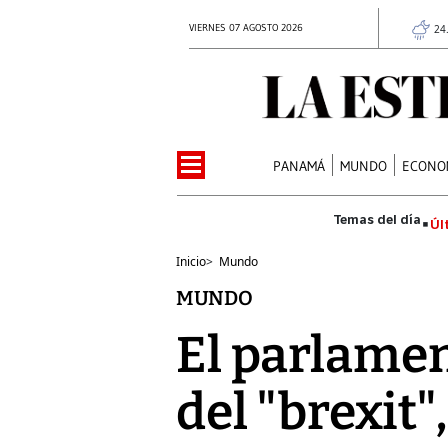
VIERNES 07 AGOSTO 2026
24
PANAMÁ
MUNDO
ECONO
Úl
Inicio
>
Mundo
MUNDO
El parlamen
del "brexit