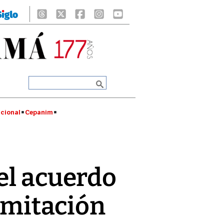
cional
Cepanim
el acuerdo
ramitación