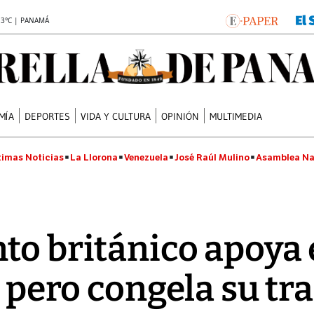
.3°C | PANAMÁ
MÍA
DEPORTES
VIDA Y CULTURA
OPINIÓN
MULTIMEDIA
timas Noticias
La Llorona
Venezuela
José Raúl Mulino
Asamblea Na
to británico apoya 
", pero congela su t