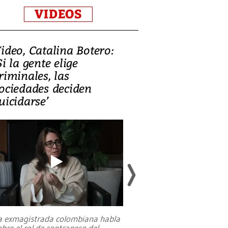
VIDEOS
ideo, Catalina Botero:
Video: Lula la
Si la gente elige
candidatura 
riminales, las
promesas de i
ociedades deciden
en defensa, ed
uicidarse’
tierras raras
a exmagistrada colombiana habla
Entre recuerdos y es
obre el rol de contrapeso del
referencias hacia sus