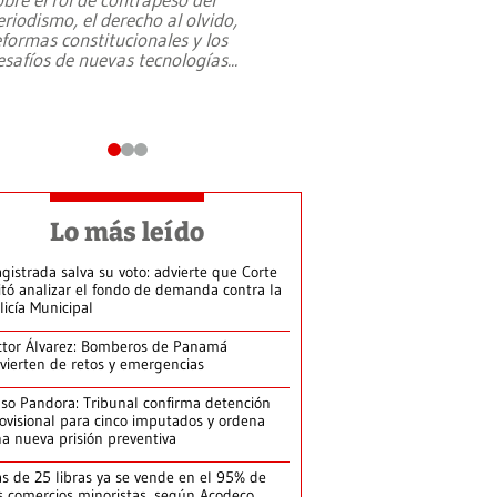
eriodismo, el derecho al olvido,
presidente de Brasil,
eformas constitucionales y los
da Silva, oficializó 
esafíos de nuevas tecnologías
...
candidatura
...
Lo más leído
gistrada salva su voto: advierte que Corte
itó analizar el fondo de demanda contra la
licía Municipal
ctor Álvarez: Bomberos de Panamá
vierten de retos y emergencias
so Pandora: Tribunal confirma detención
ovisional para cinco imputados y ordena
a nueva prisión preventiva
s de 25 libras ya se vende en el 95% de
s comercios minoristas, según Acodeco