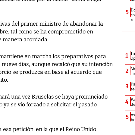
Do
5
co
re
tivas del primer ministro de abandonar la
ubre, tal como se ha comprometido en
de manera acordada.
Tr
1
 mantiene en marcha los preparativos para
Op
 nueve días, aunque recalcó que su intención
Ah
2
vorcio se produzca en base al acuerdo que
ju
nto.
Pa
3
te
nará una vez Bruselas se haya pronunciado
Pa
4
o ya se vio forzado a solicitar el pasado
de
As
5
bo
 esa petición, en la que el Reino Unido