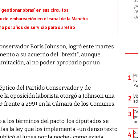
emergencia de gran
...
p
‘gestionar obras’ en sus circuitos
r
d
io de embarcación en el canal de la Mancha
o por años de servicio para su retiro
 conservador Boris Johnson, logró este martes
mento a su acuerdo del "brexit", aunque
itación, al no poder aprobarlo por un
Ma
1
ev
Po
éptico del Partido Conservador y de
 la oposición laborista otorgó a Johnson una
Ví
2
ad
 frente a 299) en la Cámara de los Comunes.
Ca
3
pr
 a los términos del pacto, los diputados se
un
días la ley que los implementa -un denso texto
Ga
4
ublicó el lunes por la noche- como exigía
lo