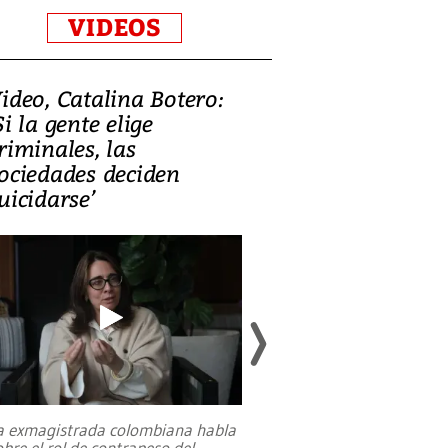
VIDEOS
ideo, Catalina Botero:
Video: Lula la
Si la gente elige
candidatura 
riminales, las
promesas de i
ociedades deciden
en defensa, ed
uicidarse’
tierras raras
a exmagistrada colombiana habla
Entre recuerdos y es
obre el rol de contrapeso del
referencias hacia sus