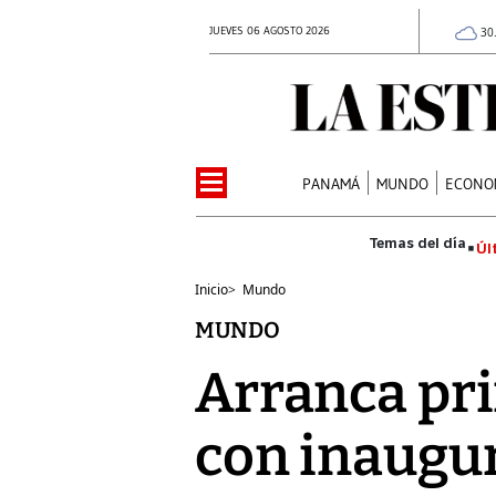
JUEVES 06 AGOSTO 2026
30
PANAMÁ
MUNDO
ECONO
Úl
Inicio
>
Mundo
MUNDO
Arranca pr
con inaugur