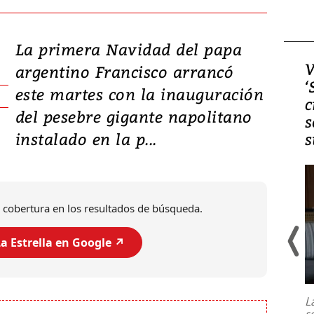
La primera Navidad del papa
Video, Japón: Terremoto
V
argentino Francisco arrancó
deja heridos y graves
‘
este martes con la inauguración
daños en Kumamoto
c
del pesebre gigante napolitano
s
instalado en la p...
s
 cobertura en los resultados de búsqueda.
a Estrella en Google ↗️
Un fuerte terremoto de magnitud
7,1 se registró este martes 28 de
julio en la prefectura de Kumamoto,
L
al sur de Japón, provocando una
s