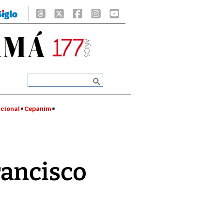
cional
Cepanim
rancisco