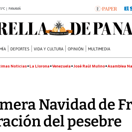
.5°C | PANAMÁ
MÍA
DEPORTES
VIDA Y CULTURA
OPINIÓN
MULTIMEDIA
timas Noticias
La Llorona
Venezuela
José Raúl Mulino
Asamblea Na
imera Navidad de F
ación del pesebre