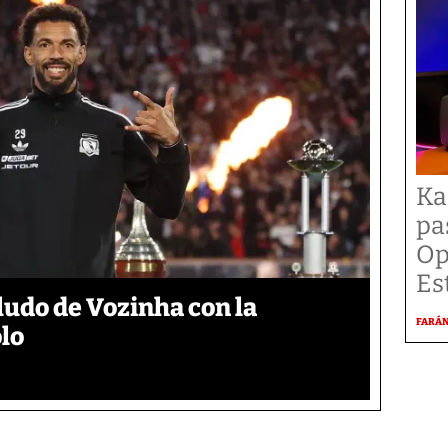
Ka
pa
Op
Es
aludo de Vozinha con la
FARÁ
lo