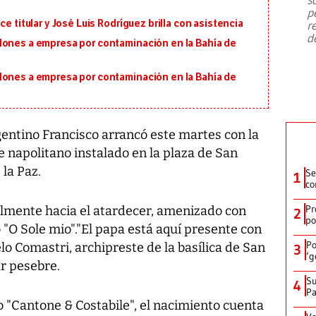
emergencia de gran
...
p
e titular y José Luis Rodríguez brilla con asistencia
r
d
lones a empresa por contaminación en la Bahía de
lones a empresa por contaminación en la Bahía de
entino Francisco arrancó este martes con la
 napolitano instalado en la plaza de San
 la Paz.
Se
1
co
Pr
ialmente hacia el atardecer, amenizado con
2
po
 "O Sole mio"."El papa está aquí presente con
Po
elo Comastri, archipreste de la basílica de San
3
‘g
ar pesebre.
Su
4
P
no "Cantone & Costabile", el nacimiento cuenta