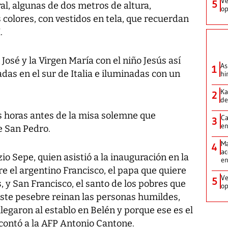
Ve
5
l, algunas de dos metros de altura,
op
s colores, con vestidos en tela, que recuerdan
.
José y la Virgen María con el niño Jesús así
As
1
as en el sur de Italia e iluminadas con un
hi
Ka
2
de
 horas antes de la misa solemne que
Ca
3
en
de San Pedro.
Ma
4
ac
io Sepe, quien asistió a la inauguración en la
e
e el argentino Francisco, el papa que quiere
Ve
5
, y San Francisco, el santo de los pobres que
op
 este pesebre reinan las personas humildes,
legaron al establo en Belén y porque ese es el
 contó a la AFP Antonio Cantone.