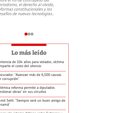
eriodismo, el derecho al olvido,
presidente de Brasil,
eformas constitucionales y los
da Silva, oficializó 
esafíos de nuevas tecnologías
...
candidatura
...
Lo más leído
ntencia de 104 años para violador, víctima
mparte el costo del silencio
ocurador: ‘Avanzan más de 6,500 causas
r corrupción’
lémica reforma permite a diputados
estionar obras’ en sus circuitos
mit Seth: ‘Siempre seré un buen amigo de
anamá’