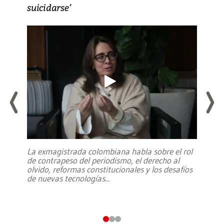
suicidarse’
La exmagistrada colombiana habla sobre el rol
de contrapeso del periodismo, el derecho al
olvido, reformas constitucionales y los desafíos
de nuevas tecnologías
...