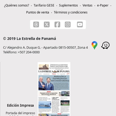
¿Quiénes somos?
Tarifario GESE
Suplementos
Ventas
e-Paper
Puntos de venta
Términos y condiciones
© 2019 La Estrella de Panamá
C/ Alejandro A. Duque G. - Apartado 0815-00507, Zona 4
Teléfono: +507 204-0000
Edición Impresa
Portada del impreso