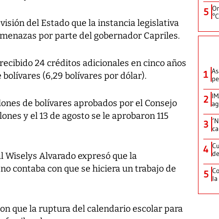
On
5
°C
visión del Estado que la instancia legislativa
amenazas por parte del gobernador Capriles.
ecibido 24 créditos adicionales en cinco años
As
1
 bolívares (6,29 bolívares por dólar).
pe
IM
2
llones de bolívares aprobados por el Consejo
ag
llones y el 13 de agosto se le aprobaron 115
‘N
3
ca
Cu
4
de
al Wiselys Alvarado expresó que la
no contaba con que se hiciera un trabajo de
Co
5
la
 que la ruptura del calendario escolar para