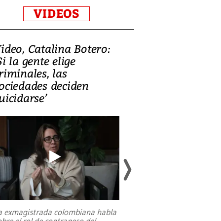
VIDEOS
ideo, Catalina Botero:
Video: Lula la
Si la gente elige
candidatura 
riminales, las
promesas de i
ociedades deciden
en defensa, ed
uicidarse’
tierras raras
a exmagistrada colombiana habla
Entre recuerdos y es
obre el rol de contrapeso del
referencias hacia sus