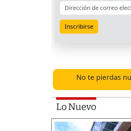
No te pierdas nu
Lo Nuevo