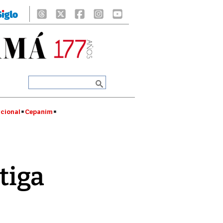
cional
Cepanim
tiga