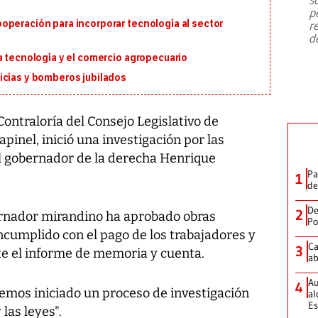
emergencia de gran
...
p
operación para incorporar tecnología al sector
r
d
a tecnología y el comercio agropecuario
icías y bomberos jubilados
Contraloría del Consejo Legislativo de
pinel, inició una investigación por las
el gobernador de la derecha Henrique
Pa
1
de
De
2
ernador mirandino ha aprobado obras
Po
ncumplido con el pago de los trabajadores y
Ca
3
 el informe de memoria y cuenta.
ab
Au
4
emos iniciado un proceso de investigación
al
Es
las leyes".