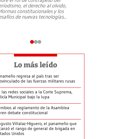
eriodismo, el derecho al olvido,
presidente de Brasil,
eformas constitucionales y los
da Silva, oficializó 
esafíos de nuevas tecnologías
...
candidatura
...
Lo más leído
nameño regresa al país tras ser
svinculado de las fuerzas militares rusas
 las redes sociales a la Corte Suprema,
licía Municipal bajo la lupa
mbios al reglamento de la Asamblea
ren debate constitucional
gusto Villalaz-Higuero, el panameño que
canzó el rango de general de brigada en
tados Unidos