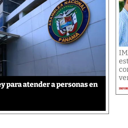
IM
es
co
ve
y para atender a personas en
INFOR