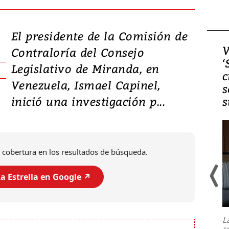
El presidente de la Comisión de
Video, Japón: Terremoto
V
Contraloría del Consejo
deja heridos y graves
‘
Legislativo de Miranda, en
daños en Kumamoto
c
Venezuela, Ismael Capinel,
s
inició una investigación p...
s
 cobertura en los resultados de búsqueda.
a Estrella en Google ↗️
Un fuerte terremoto de magnitud
7,1 se registró este martes 28 de
julio en la prefectura de Kumamoto,
L
al sur de Japón, provocando una
s