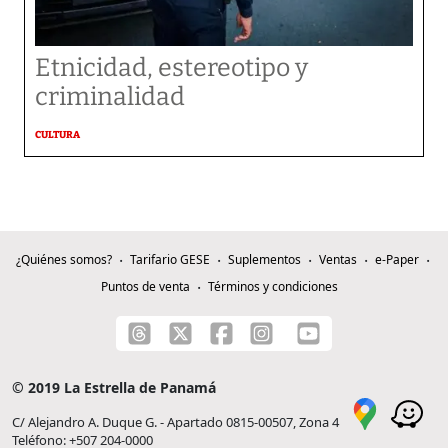
Etnicidad, estereotipo y
criminalidad
CULTURA
¿Quiénes somos?
Tarifario GESE
Suplementos
Ventas
e-Paper
Puntos de venta
Términos y condiciones
© 2019 La Estrella de Panamá
C/ Alejandro A. Duque G. - Apartado 0815-00507, Zona 4
Teléfono: +507 204-0000