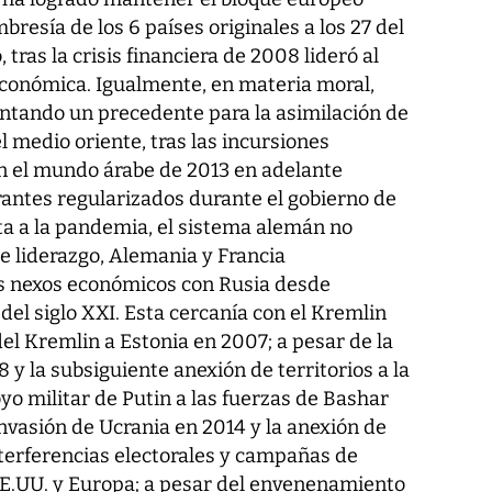
esía de los 6 países originales a los 27 del
tras la crisis financiera de 2008 lideró al
conómica. Igualmente, en materia moral,
entando un precedente para la asimilación de
l medio oriente, tras las incursiones
en el mundo árabe de 2013 en adelante
antes regularizados durante el gobierno de
ta a la pandemia, el sistema alemán no
de liderazgo, Alemania y Francia
 nexos económicos con Rusia desde
del siglo XXI. Esta cercanía con el Kremlin
del Kremlin a Estonia en 2007; a pesar de la
 y la subsiguiente anexión de territorios a la
yo militar de Putin a las fuerzas de Bashar
invasión de Ucrania en 2014 y la anexión de
nterferencias electorales y campañas de
E.UU. y Europa; a pesar del envenenamiento