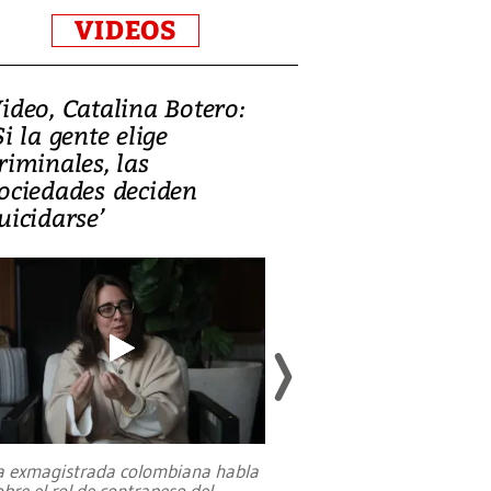
VIDEOS
ideo, Catalina Botero:
Video: Lula la
Si la gente elige
candidatura 
riminales, las
promesas de i
ociedades deciden
en defensa, ed
uicidarse’
tierras raras
a exmagistrada colombiana habla
Entre recuerdos y es
obre el rol de contrapeso del
referencias hacia sus