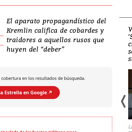
El aparato propagandístico del
Video, Japón: Terremoto
V
Kremlin califica de cobardes y
deja heridos y graves
‘
traidores a aquellos rusos que
daños en Kumamoto
c
huyen del “deber”
s
s
 cobertura en los resultados de búsqueda.
a Estrella en Google ↗️
Un fuerte terremoto de magnitud
7,1 se registró este martes 28 de
julio en la prefectura de Kumamoto,
L
al sur de Japón, provocando una
s