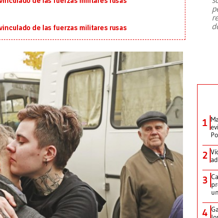
inculado de las fuerzas militares rusas
emergencia de gran
...
p
r
d
inculado de las fuerzas militares rusas
Ma
1
ev
Po
Ví
2
ad
Ca
3
pr
un
Ga
4
lo