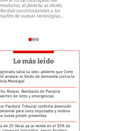
eriodismo, el derecho al olvido,
presidente de Brasil,
eformas constitucionales y los
da Silva, oficializó 
esafíos de nuevas tecnologías
...
candidatura
...
Lo más leído
gistrada salva su voto: advierte que Corte
itó analizar el fondo de demanda contra la
licía Municipal
ctor Álvarez: Bomberos de Panamá
vierten de retos y emergencias
so Pandora: Tribunal confirma detención
ovisional para cinco imputados y ordena
a nueva prisión preventiva
s de 25 libras ya se vende en el 95% de
s comercios minoristas, según Acodeco