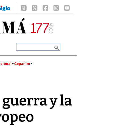
cional
Cepanim
guerra y la
uropeo