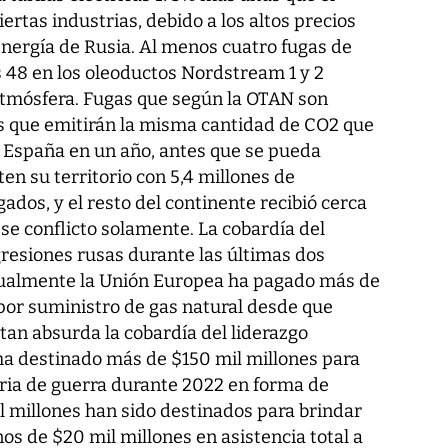
ertas industrias, debido a los altos precios
nergía de Rusia. Al menos cuatro fugas de
s 48 en los oleoductos Nordstream 1 y 2
 atmósfera. Fugas que según la OTAN son
s que emitirán la misma cantidad de CO2 que
 España en un año, antes que se pueda
en su territorio con 5,4 millones de
ados, y el resto del continente recibió cerca
ese conflicto solamente. La cobardía del
gresiones rusas durante las últimas dos
tualmente la Unión Europea ha pagado más de
 por suministro de gas natural desde que
tan absurda la cobardía del liderazgo
 ha destinado más de $150 mil millones para
ria de guerra durante 2022 en forma de
il millones han sido destinados para brindar
s de $20 mil millones en asistencia total a