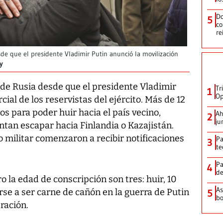
Do
5
co
re
e que el presidente Vladimir Putin anunció la movilización
y
de Rusia desde que el presidente Vladimir
Tr
1
Op
cial de los reservistas del ejército. Más de 12
os para poder huir hacia el país vecino,
Ah
2
ju
ntan escapar hacia Finlandia o Kazajistán.
 militar comenzaron a recibir notificaciones
Pa
3
te
Pa
4
de
o la edad de conscripción son tres: huir, 10
As
irse a ser carne de cañón en la guerra de Putin
5
bo
ración.