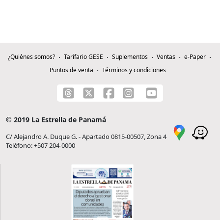
¿Quiénes somos?
Tarifario GESE
Suplementos
Ventas
e-Paper
Puntos de venta
Términos y condiciones
© 2019 La Estrella de Panamá
C/ Alejandro A. Duque G. - Apartado 0815-00507, Zona 4
Teléfono: +507 204-0000