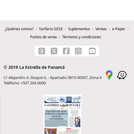
¿Quiénes somos?
Tarifario GESE
Suplementos
Ventas
e-Paper
Puntos de venta
Términos y condiciones
© 2019 La Estrella de Panamá
C/ Alejandro A. Duque G. - Apartado 0815-00507, Zona 4
Teléfono: +507 204-0000