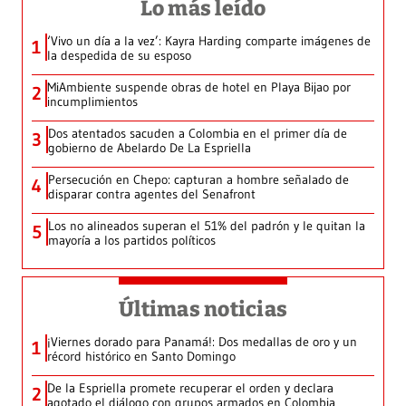
Lo más leído
‘Vivo un día a la vez’: Kayra Harding comparte imágenes de
1
la despedida de su esposo
MiAmbiente suspende obras de hotel en Playa Bijao por
2
incumplimientos
Dos atentados sacuden a Colombia en el primer día de
3
gobierno de Abelardo De La Espriella
Persecución en Chepo: capturan a hombre señalado de
4
disparar contra agentes del Senafront
Los no alineados superan el 51% del padrón y le quitan la
5
mayoría a los partidos políticos
Últimas noticias
¡Viernes dorado para Panamá!: Dos medallas de oro y un
1
récord histórico en Santo Domingo
De la Espriella promete recuperar el orden y declara
2
agotado el diálogo con grupos armados en Colombia