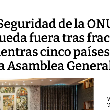
Seguridad de la ONU
eda fuera tras frac
entras cinco paíse
la Asamblea Genera
Video, Japón: Terremoto
V
deja heridos y graves
‘