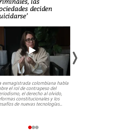
riminales, las
promesas de i
ociedades deciden
en defensa, ed
uicidarse’
tierras raras
a exmagistrada colombiana habla
Entre recuerdos y es
obre el rol de contrapeso del
referencias hacia sus
eriodismo, el derecho al olvido,
presidente de Brasil,
eformas constitucionales y los
da Silva, oficializó 
esafíos de nuevas tecnologías
...
candidatura
...