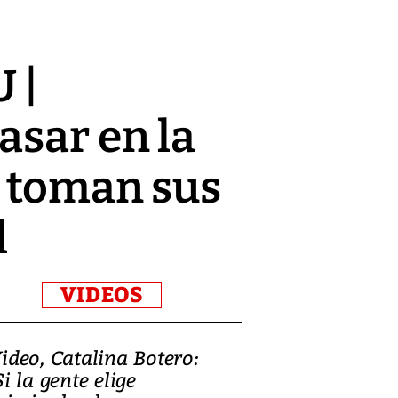
 |
asar en la
s toman sus
l
VIDEOS
ideo, Catalina Botero:
Video: Lula la
Si la gente elige
candidatura 