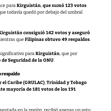
Kirguistán
que sumó 123 votos
nce para
,
que todavía quedó por debajo del umbral
Kirguistán consiguió 142 votos y aseguró
Filipinas obtuvo 49 respaldos
mientras que
.
Kirguistán
significativo para
, que por
 de Seguridad de la ONU
.
o respaldo
y el Caribe (GRULAC)
Trinidad y Tobago
,
te mayoría de 181 votos de los 191
esentada en la región, recibió apenas un voto.