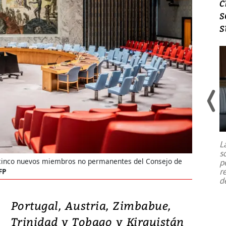
daños en Kumamoto
c
s
s
Un fuerte terremoto de magnitud
7,1 se registró este martes 28 de
julio en la prefectura de Kumamoto,
L
al sur de Japón, provocando una
s
emergencia de gran
...
 cinco nuevos miembros no permanentes del Consejo de
p
r
FP
d
Portugal, Austria, Zimbabue,
Trinidad y Tobago y Kirguistán