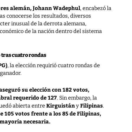
iores alemán, Johann Wadephul
, encabezó la
as conocerse los resultados, diversos
cter inusual de la derrota alemana,
económico de la nación dentro del sistema
 tras cuatro rondas
PG)
, la elección requirió cuatro rondas de
 ganador.
seguró su elección con 182 votos,
ral requerido de 127
. Sin embargo, la
Kirguistán
Filipinas
uedó abierta entre
y
.
 105 votos frente a los 85 de Filipinas,
 mayoría necesaria.