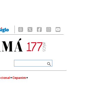
cional
Cepanim