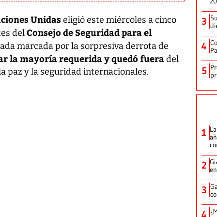
2
aciones Unidas
Su
eligió este miércoles a cinco
3
di
Consejo de Seguridad para el
es del
Co
4
nada marcada por la sorpresiva derrota de
Pa
ar la mayoría requerida y quedó fuera
del
Pr
5
 paz y la seguridad internacionales.
pr
La
1
añ
c
Gi
2
en
Ga
3
co
¿M
4