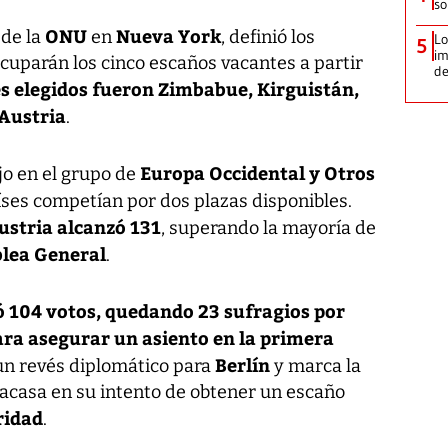
so
ONU
Nueva York
 de la
en
, definió los
Lo
5
im
cuparán los cinco escaños vacantes a partir
de
es elegidos fueron Zimbabue, Kirguistán,
 Austria
.
Europa Occidental y Otros
o en el grupo de
íses competían por dos plazas disponibles.
ustria alcanzó 131
, superando la mayoría de
lea General
.
ó 104 votos, quedando 23 sufragios por
ara asegurar un asiento en la primera
Berlín
 un revés diplomático para
y marca la
racasa en su intento de obtener un escaño
ridad
.