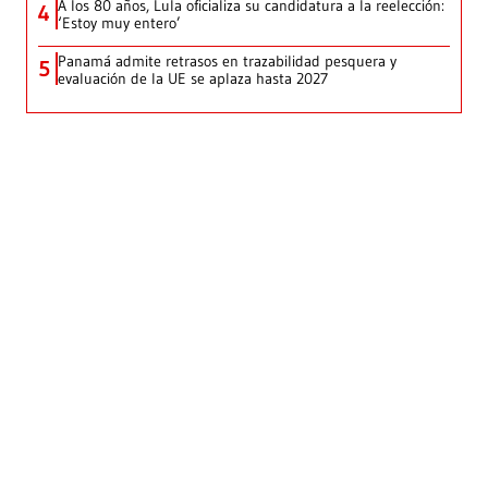
A los 80 años, Lula oficializa su candidatura a la reelección:
4
‘Estoy muy entero’
Panamá admite retrasos en trazabilidad pesquera y
5
evaluación de la UE se aplaza hasta 2027