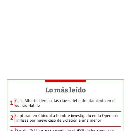
Lo más leído
Caso Alberto Llerena: las claves del enfrentamiento en el
1
edificio Hatillo
Capturan en Chiriquí a hombre investigado en la Operación
2
Trillizas por nuevo caso de violación a una menor
Gas de 25 libras ya se vende en el 95% de los comercios