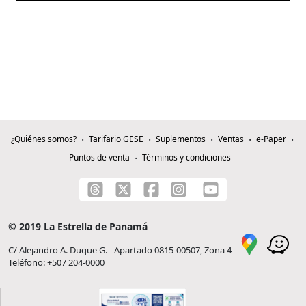
¿Quiénes somos?
Tarifario GESE
Suplementos
Ventas
e-Paper
Puntos de venta
Términos y condiciones
© 2019 La Estrella de Panamá
C/ Alejandro A. Duque G. - Apartado 0815-00507, Zona 4
Teléfono: +507 204-0000