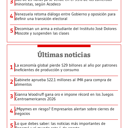
3
minoristas, según Acodeco
Venezuela retoma diálogo entre Gobierno y oposición para
4
definir una transición electoral
Decomisan un arma a estudiante del Instituto José Dolores
5
Moscote y suspenden las clases
Últimas noticias
La economía global pierde $29 billones al año por patrones
1
ineficientes de producción y consumo
Gabinete aprueba $22.1 millones al IMA para compra de
2
alimentos
Gianna Woodruff gana oro e impone récord en los Juegos
3
Centroamericanos 2026
¿Mipymes en riesgo? Empresarios alertan sobre cierres de
4
negocios
Lo que debes saber: las noticias más importantes de
5
Panamá y el mundo este 4 de agosto