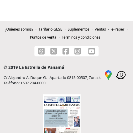
¿Quiénes somos?
Tarifario GESE
Suplementos
Ventas
e-Paper
Puntos de venta
Términos y condiciones
© 2019 La Estrella de Panamá
C/ Alejandro A. Duque G. - Apartado 0815-00507, Zona 4
Teléfono: +507 204-0000